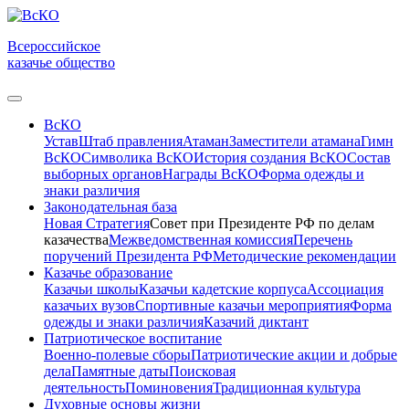
Всероссийское
казачье общество
ВсКО
Устав
Штаб правления
Атаман
Заместители атамана
Гимн
ВсКО
Символика ВсКО
История создания ВсКО
Состав
выборных органов
Награды ВсКО
Форма одежды и
знаки различия
Законодательная база
Новая Стратегия
Совет при Президенте РФ по делам
казачества
Межведомственная комиссия
Перечень
поручений Президента РФ
Методические рекомендации
Казачье образование
Казачьи школы
Казачьи кадетские корпуса
Ассоциация
казачьих вузов
Спортивные казачьи мероприятия
Форма
одежды и знаки различия
Казачий диктант
Патриотическое воспитание
Военно-полевые сборы
Патриотические акции и добрые
дела
Памятные даты
Поисковая
деятельность
Поминовения
Традиционная культура
Духовные основы жизни