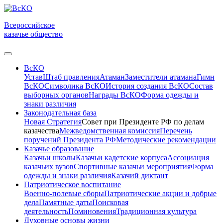
Всероссийское
казачье общество
ВсКО
Устав
Штаб правления
Атаман
Заместители атамана
Гимн
ВсКО
Символика ВсКО
История создания ВсКО
Состав
выборных органов
Награды ВсКО
Форма одежды и
знаки различия
Законодательная база
Новая Стратегия
Совет при Президенте РФ по делам
казачества
Межведомственная комиссия
Перечень
поручений Президента РФ
Методические рекомендации
Казачье образование
Казачьи школы
Казачьи кадетские корпуса
Ассоциация
казачьих вузов
Спортивные казачьи мероприятия
Форма
одежды и знаки различия
Казачий диктант
Патриотическое воспитание
Военно-полевые сборы
Патриотические акции и добрые
дела
Памятные даты
Поисковая
деятельность
Поминовения
Традиционная культура
Духовные основы жизни