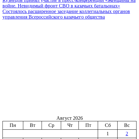
Кузнецов принял участие в пресс-конференции «Женщины на
войне. Невидимый фронт СВО в казачьих батальонах»
Состоялось расширенное заседание коллегиальных органов
управления Всероссийского казачьего общества
Август 2026
Пн
Вт
Ср
Чт
Пт
Сб
Вс
1
2