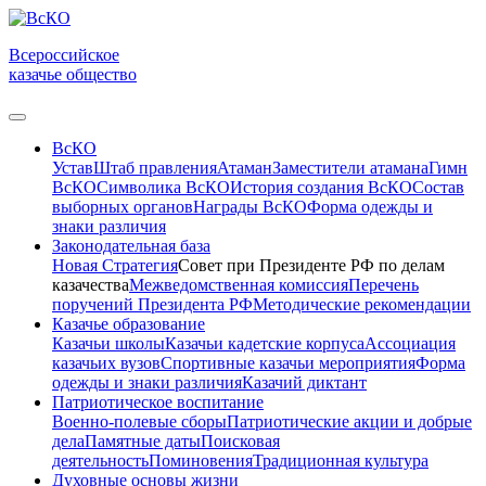
Всероссийское
казачье общество
ВсКО
Устав
Штаб правления
Атаман
Заместители атамана
Гимн
ВсКО
Символика ВсКО
История создания ВсКО
Состав
выборных органов
Награды ВсКО
Форма одежды и
знаки различия
Законодательная база
Новая Стратегия
Совет при Президенте РФ по делам
казачества
Межведомственная комиссия
Перечень
поручений Президента РФ
Методические рекомендации
Казачье образование
Казачьи школы
Казачьи кадетские корпуса
Ассоциация
казачьих вузов
Спортивные казачьи мероприятия
Форма
одежды и знаки различия
Казачий диктант
Патриотическое воспитание
Военно-полевые сборы
Патриотические акции и добрые
дела
Памятные даты
Поисковая
деятельность
Поминовения
Традиционная культура
Духовные основы жизни