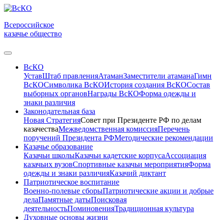
Всероссийское
казачье общество
ВсКО
Устав
Штаб правления
Атаман
Заместители атамана
Гимн
ВсКО
Символика ВсКО
История создания ВсКО
Состав
выборных органов
Награды ВсКО
Форма одежды и
знаки различия
Законодательная база
Новая Стратегия
Совет при Президенте РФ по делам
казачества
Межведомственная комиссия
Перечень
поручений Президента РФ
Методические рекомендации
Казачье образование
Казачьи школы
Казачьи кадетские корпуса
Ассоциация
казачьих вузов
Спортивные казачьи мероприятия
Форма
одежды и знаки различия
Казачий диктант
Патриотическое воспитание
Военно-полевые сборы
Патриотические акции и добрые
дела
Памятные даты
Поисковая
деятельность
Поминовения
Традиционная культура
Духовные основы жизни