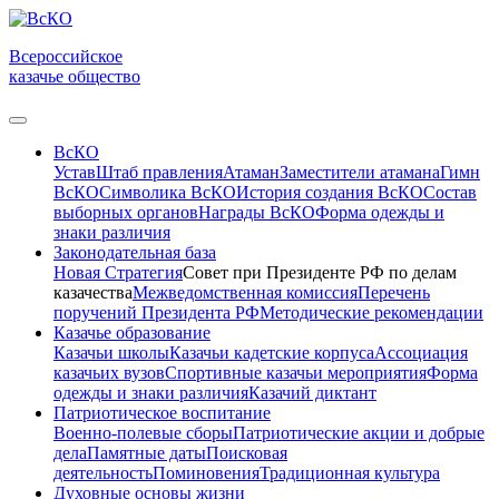
Всероссийское
казачье общество
ВсКО
Устав
Штаб правления
Атаман
Заместители атамана
Гимн
ВсКО
Символика ВсКО
История создания ВсКО
Состав
выборных органов
Награды ВсКО
Форма одежды и
знаки различия
Законодательная база
Новая Стратегия
Совет при Президенте РФ по делам
казачества
Межведомственная комиссия
Перечень
поручений Президента РФ
Методические рекомендации
Казачье образование
Казачьи школы
Казачьи кадетские корпуса
Ассоциация
казачьих вузов
Спортивные казачьи мероприятия
Форма
одежды и знаки различия
Казачий диктант
Патриотическое воспитание
Военно-полевые сборы
Патриотические акции и добрые
дела
Памятные даты
Поисковая
деятельность
Поминовения
Традиционная культура
Духовные основы жизни