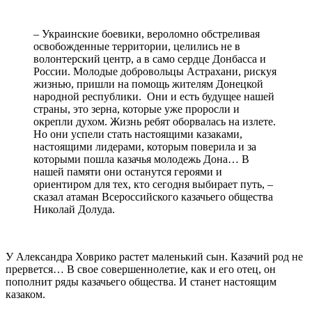
– Украинские боевики, вероломно обстреливая
освобожденные территории, целились не в
волонтерский центр, а в само сердце Донбасса и
России. Молодые добровольцы Астрахани, рискуя
жизнью, пришли на помощь жителям Донецкой
народной республики. Они и есть будущее нашей
страны, это зерна, которые уже проросли и
окрепли духом. Жизнь ребят оборвалась на излете.
Но они успели стать настоящими казаками,
настоящими лидерами, которым поверила и за
которыми пошла казачья молодежь Дона… В
нашей памяти они останутся героями и
ориентиром для тех, кто сегодня выбирает путь, –
сказал атаман Всероссийского казачьего общества
Николай Долуда.
У Александра Ховрико растет маленький сын. Казачий род не
прервется… В свое совершеннолетие, как и его отец, он
пополнит ряды казачьего общества. И станет настоящим
казаком.