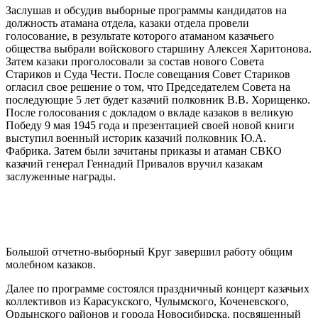
Заслушав и обсудив выборные программы кандидатов на
должность атамана отдела, казаки отдела провели
голосование, в результате которого атаманом казачьего
общества выбрали войскового старшину Алексея Харитонова.
Затем казаки проголосовали за состав нового Совета
Стариков и Суда Чести. После совещания Совет Стариков
огласил свое решение о том, что Председателем Совета на
последующие 5 лет будет казачий полковник В.В. Хорищенко.
После голосования с докладом о вкладе казаков в великую
Победу 9 мая 1945 года и презентацией своей новой книги
выступил военный историк казачий полковник Ю.А.
Фабрика. Затем были зачитаны приказы и атаман СВКО
казачий генерал Геннадий Привалов вручил казакам
заслуженные награды.
⠀
⠀
Большой отчетно-выборный Круг завершил работу общим
молебном казаков.
Далее по программе состоялся праздничный концерт казачьих
коллективов из Карасукского, Чулымского, Коченевского,
Ордынского районов и города Новосибирска, посвященный