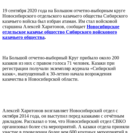
⠀
19 сентября 2020 года на Большом отчетно-выборным круге
Новосибирского отдельского казачьего общества Сибирского
казачьего войска был избран атаман. Им стал войсковой
старшина Алексей Харитонов, сообщает
Новосибирское
отдельское казачье общество Сибирского войскового
казачьего общества
.
⠀
На Большой отчетно-выборный Круг прибыло около 200
казаков из них с правом голоса 71 человек. Казаки при
регистрации получали экземпляр журнала «Сибирский
казак», выпущенный к 30-летию начала возрождения
казачества в Новосибирской области.
⠀
⠀
Алексей Харитонов возглавляет Новосибирский отдел с
октября 2014 года, он выступил перед казаками с отчётным
докладом. Рассказал о том, что Новосибирский отдел СВКО
организовал более ста мероприятий. А казаки отдела приняли
участие в проведении более чем 600 крупных мероприятий в