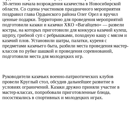
30-летию начала возрождения казачества в Новосибирской
области. Со сцены участников праздничного мероприятия
поздравил глава Ордынского района Олег Орел и вручил
ценные подарки. Территорию для проведения мероприятий
подготовили казаки и казачки ХКО «Вагайцево» — развели
костры, на которых приготовили для конкурса казачий кулеш,
шурпу, грибной суп с ребрышками, походную кашу с мясом и
казачий плов. Установили шатры, палатки, куреня с
предметами казачьего быта, разбили места проведения мастер-
классов по рубке шашкой и проведения соревнований,
подготовили места для молодецких игр.
⠀
Руководители казачьих военно-патриотических клубов
провели Круглый стол, обсудив дальнейшее развитие в
условиях ограничений. Казаки дружно приняли участие в
мастер-классах, попробовали приготовленные блюда,
посостязались в спортивных и молодецких играх.
⠀
⠀
⠀