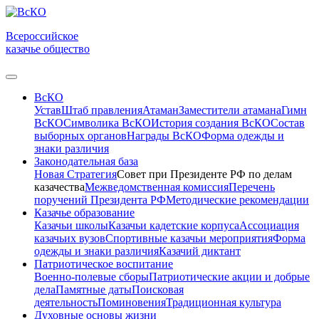
Всероссийское
казачье общество
ВсКО
Устав
Штаб правления
Атаман
Заместители атамана
Гимн
ВсКО
Символика ВсКО
История создания ВсКО
Состав
выборных органов
Награды ВсКО
Форма одежды и
знаки различия
Законодательная база
Новая Стратегия
Совет при Президенте РФ по делам
казачества
Межведомственная комиссия
Перечень
поручений Президента РФ
Методические рекомендации
Казачье образование
Казачьи школы
Казачьи кадетские корпуса
Ассоциация
казачьих вузов
Спортивные казачьи мероприятия
Форма
одежды и знаки различия
Казачий диктант
Патриотическое воспитание
Военно-полевые сборы
Патриотические акции и добрые
дела
Памятные даты
Поисковая
деятельность
Поминовения
Традиционная культура
Духовные основы жизни