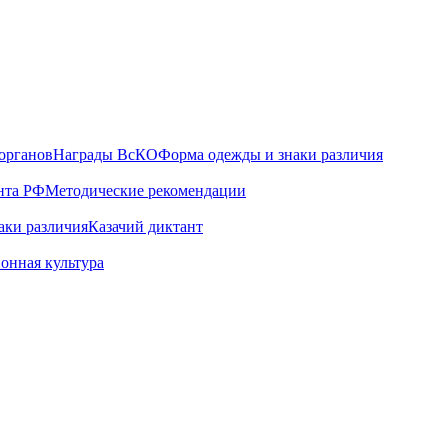
органов
Награды ВсКО
Форма одежды и знаки различия
нта РФ
Методические рекомендации
аки различия
Казачий диктант
онная культура