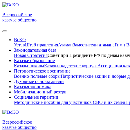
Всероссийское
казачье общество
ВсКО
Устав
Штаб правления
Атаман
Заместители атамана
Гимн 
Законодательная база
Новая Стратегия
Совет при Президенте РФ по делам казач
Казачье образование
Казачьи школы
Казачьи кадетские корпуса
Ассоциация каз
Патриотическое воспитание
Военно-полевые сборы
Патриотические акции и добрые д
Духовные основы жизни
Казачья экономика
Мобилизационный резерв
Социальные гарантии
Методические пособия для участников СВО и их семей
Пр
Всероссийское
казачье общество