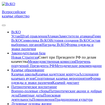
Всероссийское
казачье общество
ВсКО
Устав
Штаб правления
Атаман
Заместители атамана
Гимн
ВсКО
Символика ВсКО
История создания ВсКО
Состав
выборных органов
Награды ВсКО
Форма одежды и
знаки различия
Законодательная база
Новая Стратегия
Совет при Президенте РФ по делам
казачества
Межведомственная комиссия
Перечень
поручений Президента РФ
Методические рекомендации
Казачье образование
Казачьи школы
Казачьи кадетские корпуса
Ассоциация
казачьих вузов
Спортивные казачьи мероприятия
Форма
одежды и знаки различия
Казачий диктант
Патриотическое воспитание
Военно-полевые сборы
Патриотические акции и добрые
дела
Памятные даты
Поисковая
деятельность
Поминовения
Традиционная культура
Духовные основы жизни