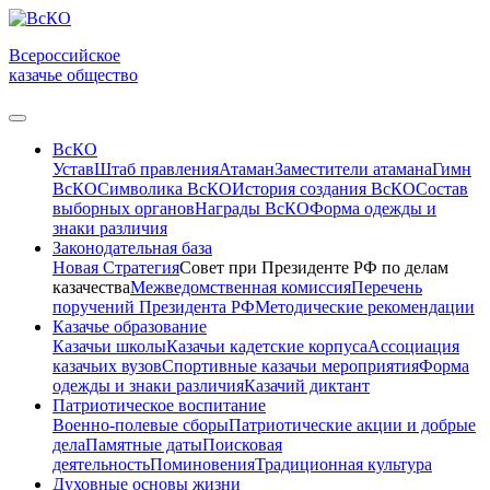
Всероссийское
казачье общество
ВсКО
Устав
Штаб правления
Атаман
Заместители атамана
Гимн
ВсКО
Символика ВсКО
История создания ВсКО
Состав
выборных органов
Награды ВсКО
Форма одежды и
знаки различия
Законодательная база
Новая Стратегия
Совет при Президенте РФ по делам
казачества
Межведомственная комиссия
Перечень
поручений Президента РФ
Методические рекомендации
Казачье образование
Казачьи школы
Казачьи кадетские корпуса
Ассоциация
казачьих вузов
Спортивные казачьи мероприятия
Форма
одежды и знаки различия
Казачий диктант
Патриотическое воспитание
Военно-полевые сборы
Патриотические акции и добрые
дела
Памятные даты
Поисковая
деятельность
Поминовения
Традиционная культура
Духовные основы жизни