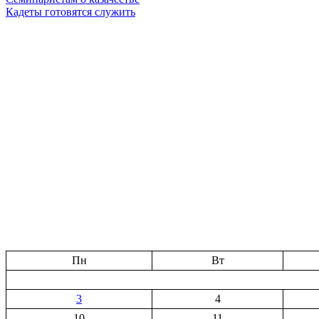
Кадеты готовятся служить
Пн
Вт
3
4
10
11