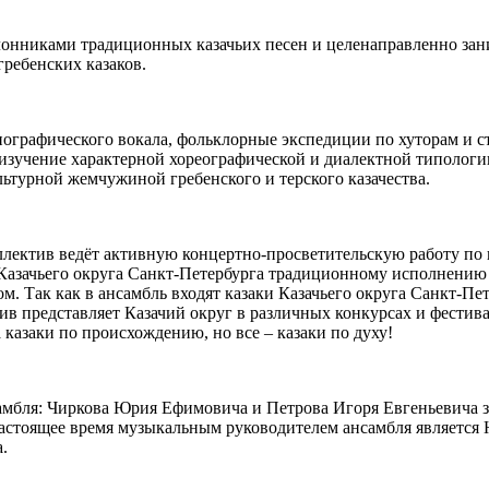
онниками традиционных казачьих песен и целенаправленно зан
ребенских казаков.
графического вокала, фольклорные экспедиции по хуторам и ста
изучение характерной хореографической и диалектной типологии
ьтурной жемчужиной гребенского и терского казачества.
ллектив ведёт активную концертно-просветительскую работу по 
в Казачьего округа Санкт-Петербурга традиционному исполнени
м. Так как в ансамбль входят казаки Казачьего округа Санкт-Пе
ив представляет Казачий округ в различных конкурсах и фестива
а казаки по происхождению, но все – казаки по духу!
ля: Чиркова Юрия Ефимовича и Петрова Игоря Евгеньевича за 
 настоящее время музыкальным руководителем ансамбля является
.