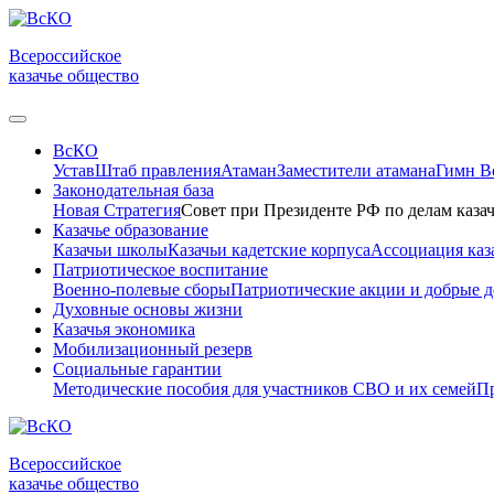
Всероссийское
казачье общество
ВсКО
Устав
Штаб правления
Атаман
Заместители атамана
Гимн 
Законодательная база
Новая Стратегия
Совет при Президенте РФ по делам казач
Казачье образование
Казачьи школы
Казачьи кадетские корпуса
Ассоциация каз
Патриотическое воспитание
Военно-полевые сборы
Патриотические акции и добрые д
Духовные основы жизни
Казачья экономика
Мобилизационный резерв
Социальные гарантии
Методические пособия для участников СВО и их семей
Пр
Всероссийское
казачье общество