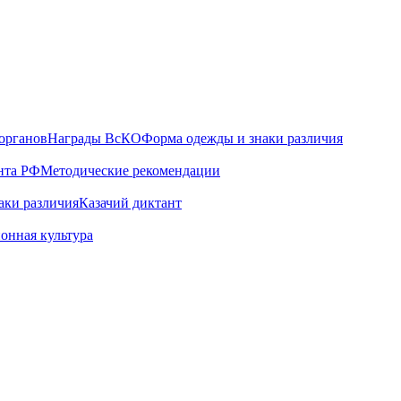
органов
Награды ВсКО
Форма одежды и знаки различия
нта РФ
Методические рекомендации
аки различия
Казачий диктант
онная культура