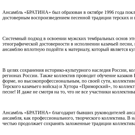
⠀
Ансамбль «БРАТИНА» был образован в октябре 1996 года покл
достоверным воспроизведением песенной традиции терских и г
⠀
Системный подход в освоении мужских тембральных основ этно
этнографической достоверности в исполнении казачьей песни, 
ансамблю вплотную подойти к материалу, который является кул
⠀
В целях сохранения историко-культурного наследия России, ко
регионах России. Также коллектив проводит обучение казако
форме, но высокопрофессиональным, по своей сути, коллективо
Терского казачьего войска) и Хутора «Приморский», то коллект
песне! И даже не смотря на то, что не все участники коллектив
⠀
Ансамбль «БРАТИНА» благодарит бывших руководителей ансамб
ансамбля, как профессионального, творческого коллектива. В
честью продолжает сохранять заложенные традиции коллектива
⠀