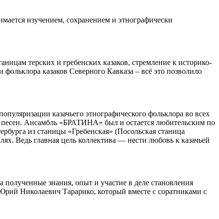
имается изучением, сохранением и этнографически
ницам терских и гребенских казаков, стремление к историко-
 фольклора казаков Северного Кавказа – всё это позволило
популяризации казачьего этнографического фольклора во всех
ю песен. Ансамбль «БРАТИНА» был и остается любительским по
тербурга из станицы «Гребенская» (Посольская станица
лях. Ведь главная цель коллектива — нести любовь к казачьей
полученные знания, опыт и участие в деле становления
 Юрий Николаевич Тарарико, который вместе с соратниками с