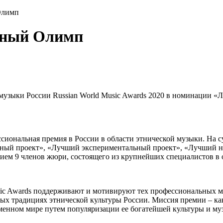
Олимп
ьный Олимп
музыки России Russian World Music Awards 2020 в номинации 
ессиональная премия в России в области этнической музыки. На
ный проект», «Лучший экспериментальный проект», «Лучший н
тием 9 членов жюри, состоящего из крупнейших специалистов в 
usic Awards поддерживают и мотивируют тех профессиональных м
ых традициях этнической культуры России. Миссия премии – как
енном мире путем популяризации ее богатейшей культуры и муз