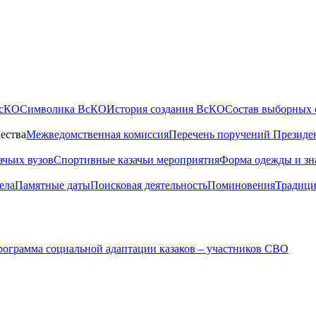
ВсКО
Символика ВсКО
История создания ВсКО
Состав выборных 
ества
Межведомственная комиссия
Перечень поручений Президе
ачьих вузов
Спортивные казачьи мероприятия
Форма одежды и зн
ела
Памятные даты
Поисковая деятельность
Поминовения
Традици
ограмма социальной адаптации казаков – участников СВО