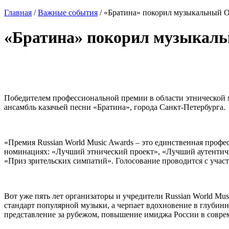
Главная
/
Важные события
/
«Братина» покорил музыкальный 
«Братина» покорил музыкал
⠀
Победителем профессиональной премии в области этнической 
ансамбль казачьей песни «Братина», города Санкт-Петербурга.
⠀
«Премия Russian World Music Awards – это единственная проф
номинациях: «Лучший этнический проект», «Лучший аутентич
«Приз зрительских симпатий». Голосование проводится с учас
⠀
Вот уже пять лет организаторы и учредители Russian World M
стандарт популярной музыки, а черпает вдохновение в глубинн
представление за рубежом, повышение имиджа России в соврем