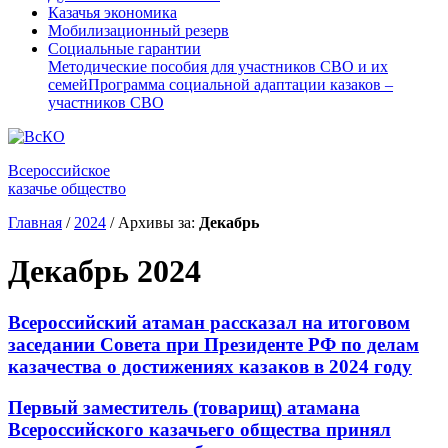
Казачья экономика
Мобилизационный резерв
Социальные гарантии
Методические пособия для участников СВО и их
семей
Программа социальной адаптации казаков –
участников СВО
Всероссийское
казачье общество
Главная
/
2024
/
Архивы за:
Декабрь
Декабрь 2024
Всероссийский атаман рассказал на итоговом
заседании Совета при Президенте РФ по делам
казачества о достижениях казаков в 2024 году
Первый заместитель (товарищ) атамана
Всероссийского казачьего общества принял