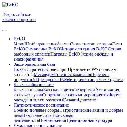
Всероссийское
казачье общество
ВсКО
Устав
Штаб правления
Атаман
Заместители атамана
Гимн
ВсКО
Символика ВсКО
История создания ВсКО
Состав
выборных органов
Награды ВсКО
Форма одежды и
знаки различия
Законодательная база
Новая Стратегия
Совет при Президенте РФ по делам
казачества
Межведомственная комиссия
Перечень
поручений Президента РФ
Методические рекомендации
Казачье образование
Казачьи школы
Казачьи кадетские корпуса
Ассоциация
казачьих вузов
Спортивные казачьи мероприятия
Форма
одежды и знаки различия
Казачий диктант
Патриотическое воспитание
Военно-полевые сборы
Патриотические акции и добрые
дела
Памятные даты
Поисковая
деятельность
Поминовения
Традиционная культура
Духовные основы жизни