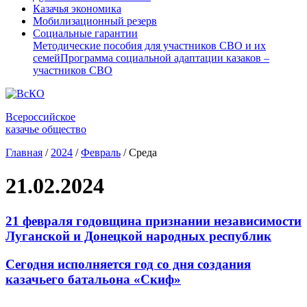
Казачья экономика
Мобилизационный резерв
Социальные гарантии
Методические пособия для участников СВО и их
семей
Программа социальной адаптации казаков –
участников СВО
Всероссийское
казачье общество
Главная
/
2024
/
Февраль
/
Среда
21.02.2024
21 февраля годовщина признании независимости
Луганской и Донецкой народных республик
Сегодня исполняется год со дня создания
казачьего батальона «Скиф»