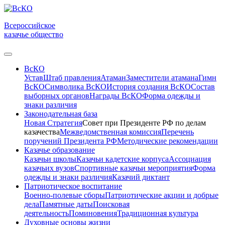
Всероссийское
казачье общество
ВсКО
Устав
Штаб правления
Атаман
Заместители атамана
Гимн
ВсКО
Символика ВсКО
История создания ВсКО
Состав
выборных органов
Награды ВсКО
Форма одежды и
знаки различия
Законодательная база
Новая Стратегия
Совет при Президенте РФ по делам
казачества
Межведомственная комиссия
Перечень
поручений Президента РФ
Методические рекомендации
Казачье образование
Казачьи школы
Казачьи кадетские корпуса
Ассоциация
казачьих вузов
Спортивные казачьи мероприятия
Форма
одежды и знаки различия
Казачий диктант
Патриотическое воспитание
Военно-полевые сборы
Патриотические акции и добрые
дела
Памятные даты
Поисковая
деятельность
Поминовения
Традиционная культура
Духовные основы жизни