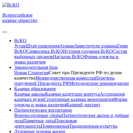
Всероссийское
казачье общество
ВсКО
Устав
Штаб правления
Атаман
Заместители атамана
Гимн
ВсКО
Символика ВсКО
История создания ВсКО
Состав
выборных органов
Награды ВсКО
Форма одежды и
знаки различия
Законодательная база
Новая Стратегия
Совет при Президенте РФ по делам
казачества
Межведомственная комиссия
Перечень
поручений Президента РФ
Методические рекомендации
Казачье образование
Казачьи школы
Казачьи кадетские корпуса
Ассоциация
казачьих вузов
Спортивные казачьи мероприятия
Форма
одежды и знаки различия
Казачий диктант
Патриотическое воспитание
Военно-полевые сборы
Патриотические акции и добрые
дела
Памятные даты
Поисковая
деятельность
Поминовения
Традиционная культура
Духовные основы жизни