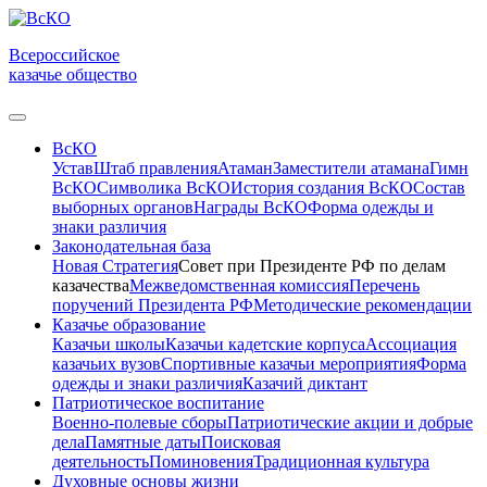
Всероссийское
казачье общество
ВсКО
Устав
Штаб правления
Атаман
Заместители атамана
Гимн
ВсКО
Символика ВсКО
История создания ВсКО
Состав
выборных органов
Награды ВсКО
Форма одежды и
знаки различия
Законодательная база
Новая Стратегия
Совет при Президенте РФ по делам
казачества
Межведомственная комиссия
Перечень
поручений Президента РФ
Методические рекомендации
Казачье образование
Казачьи школы
Казачьи кадетские корпуса
Ассоциация
казачьих вузов
Спортивные казачьи мероприятия
Форма
одежды и знаки различия
Казачий диктант
Патриотическое воспитание
Военно-полевые сборы
Патриотические акции и добрые
дела
Памятные даты
Поисковая
деятельность
Поминовения
Традиционная культура
Духовные основы жизни