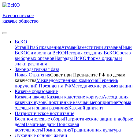
Всероссийское
казачье общество
ВсКО
Устав
Штаб правления
Атаман
Заместители атамана
Гимн
ВсКО
Символика ВсКО
История создания ВсКО
Состав
выборных органов
Награды ВсКО
Форма одежды и
знаки различия
Законодательная база
Новая Стратегия
Совет при Президенте РФ по делам
казачества
Межведомственная комиссия
Перечень
поручений Президента РФ
Методические рекомендации
Казачье образование
Казачьи школы
Казачьи кадетские корпуса
Ассоциация
казачьих вузов
Спортивные казачьи мероприятия
Форма
одежды и знаки различия
Казачий диктант
Патриотическое воспитание
Военно-полевые сборы
Патриотические акции и добрые
дела
Памятные даты
Поисковая
деятельность
Поминовения
Традиционная культура
Духовные основы жизни