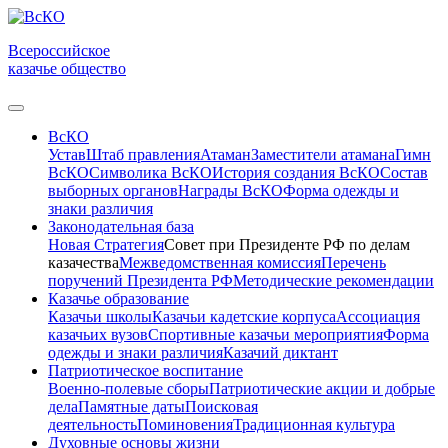
Всероссийское
казачье общество
ВсКО
Устав
Штаб правления
Атаман
Заместители атамана
Гимн
ВсКО
Символика ВсКО
История создания ВсКО
Состав
выборных органов
Награды ВсКО
Форма одежды и
знаки различия
Законодательная база
Новая Стратегия
Совет при Президенте РФ по делам
казачества
Межведомственная комиссия
Перечень
поручений Президента РФ
Методические рекомендации
Казачье образование
Казачьи школы
Казачьи кадетские корпуса
Ассоциация
казачьих вузов
Спортивные казачьи мероприятия
Форма
одежды и знаки различия
Казачий диктант
Патриотическое воспитание
Военно-полевые сборы
Патриотические акции и добрые
дела
Памятные даты
Поисковая
деятельность
Поминовения
Традиционная культура
Духовные основы жизни