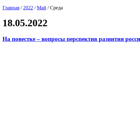
Главная
/
2022
/
Май
/
Среда
18.05.2022
На повестке – вопросы перспектив развития росси