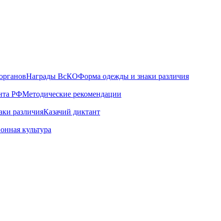
органов
Награды ВсКО
Форма одежды и знаки различия
нта РФ
Методические рекомендации
аки различия
Казачий диктант
онная культура