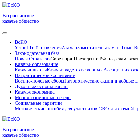
Всероссийское
казачье общество
ВсКО
Устав
Штаб правления
Атаман
Заместители атамана
Гимн 
Законодательная база
Новая Стратегия
Совет при Президенте РФ по делам казач
Казачье образование
Казачьи школы
Казачьи кадетские корпуса
Ассоциация каз
Патриотическое воспитание
Военно-полевые сборы
Патриотические акции и добрые д
Духовные основы жизни
Казачья экономика
Мобилизационный резерв
Социальные гарантии
Методические пособия для участников СВО и их семей
Пр
Всероссийское
казачье общество