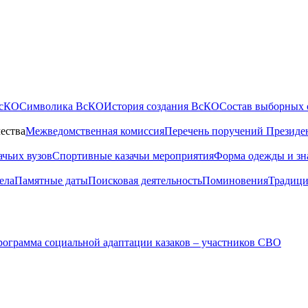
ВсКО
Символика ВсКО
История создания ВсКО
Состав выборных 
ества
Межведомственная комиссия
Перечень поручений Президе
ачьих вузов
Спортивные казачьи мероприятия
Форма одежды и зн
ела
Памятные даты
Поисковая деятельность
Поминовения
Традици
ограмма социальной адаптации казаков – участников СВО