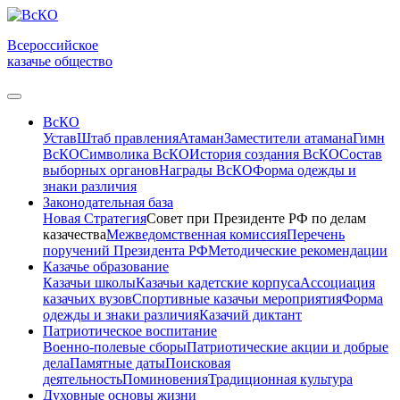
Всероссийское
казачье общество
ВсКО
Устав
Штаб правления
Атаман
Заместители атамана
Гимн
ВсКО
Символика ВсКО
История создания ВсКО
Состав
выборных органов
Награды ВсКО
Форма одежды и
знаки различия
Законодательная база
Новая Стратегия
Совет при Президенте РФ по делам
казачества
Межведомственная комиссия
Перечень
поручений Президента РФ
Методические рекомендации
Казачье образование
Казачьи школы
Казачьи кадетские корпуса
Ассоциация
казачьих вузов
Спортивные казачьи мероприятия
Форма
одежды и знаки различия
Казачий диктант
Патриотическое воспитание
Военно-полевые сборы
Патриотические акции и добрые
дела
Памятные даты
Поисковая
деятельность
Поминовения
Традиционная культура
Духовные основы жизни