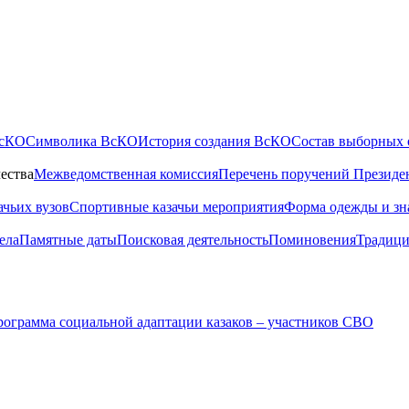
ВсКО
Символика ВсКО
История создания ВсКО
Состав выборных 
ества
Межведомственная комиссия
Перечень поручений Президе
ачьих вузов
Спортивные казачьи мероприятия
Форма одежды и зн
ела
Памятные даты
Поисковая деятельность
Поминовения
Традици
ограмма социальной адаптации казаков – участников СВО