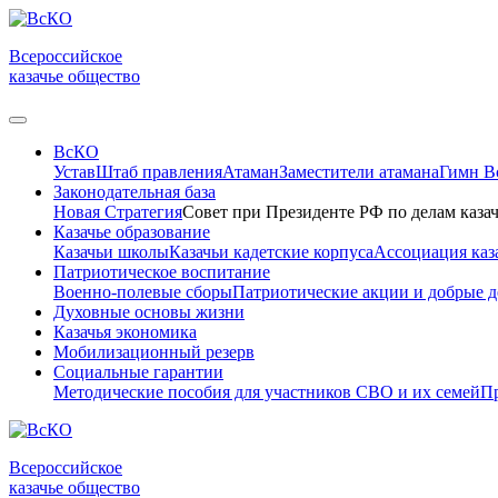
Всероссийское
казачье общество
ВсКО
Устав
Штаб правления
Атаман
Заместители атамана
Гимн 
Законодательная база
Новая Стратегия
Совет при Президенте РФ по делам казач
Казачье образование
Казачьи школы
Казачьи кадетские корпуса
Ассоциация каз
Патриотическое воспитание
Военно-полевые сборы
Патриотические акции и добрые д
Духовные основы жизни
Казачья экономика
Мобилизационный резерв
Социальные гарантии
Методические пособия для участников СВО и их семей
Пр
Всероссийское
казачье общество