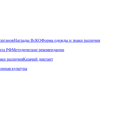
органов
Награды ВсКО
Форма одежды и знаки различия
нта РФ
Методические рекомендации
аки различия
Казачий диктант
онная культура