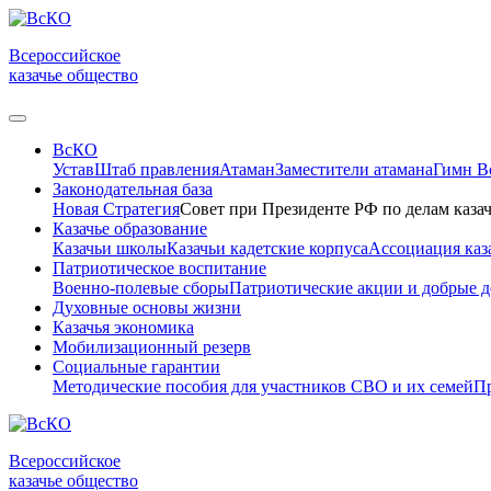
Всероссийское
казачье общество
ВсКО
Устав
Штаб правления
Атаман
Заместители атамана
Гимн 
Законодательная база
Новая Стратегия
Совет при Президенте РФ по делам казач
Казачье образование
Казачьи школы
Казачьи кадетские корпуса
Ассоциация каз
Патриотическое воспитание
Военно-полевые сборы
Патриотические акции и добрые д
Духовные основы жизни
Казачья экономика
Мобилизационный резерв
Социальные гарантии
Методические пособия для участников СВО и их семей
Пр
Всероссийское
казачье общество