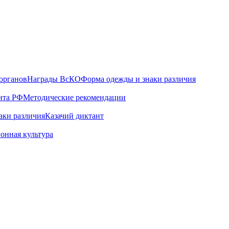
органов
Награды ВсКО
Форма одежды и знаки различия
нта РФ
Методические рекомендации
аки различия
Казачий диктант
онная культура