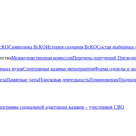
ВсКО
Символика ВсКО
История создания ВсКО
Состав выборных 
ества
Межведомственная комиссия
Перечень поручений Президе
ачьих вузов
Спортивные казачьи мероприятия
Форма одежды и зн
ела
Памятные даты
Поисковая деятельность
Поминовения
Традици
ограмма социальной адаптации казаков – участников СВО