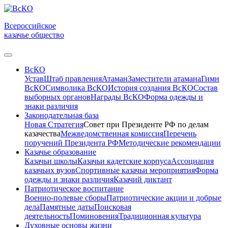
Всероссийское
казачье общество
ВсКО
Устав
Штаб правления
Атаман
Заместители атамана
Гимн
ВсКО
Символика ВсКО
История создания ВсКО
Состав
выборных органов
Награды ВсКО
Форма одежды и
знаки различия
Законодательная база
Новая Стратегия
Совет при Президенте РФ по делам
казачества
Межведомственная комиссия
Перечень
поручений Президента РФ
Методические рекомендации
Казачье образование
Казачьи школы
Казачьи кадетские корпуса
Ассоциация
казачьих вузов
Спортивные казачьи мероприятия
Форма
одежды и знаки различия
Казачий диктант
Патриотическое воспитание
Военно-полевые сборы
Патриотические акции и добрые
дела
Памятные даты
Поисковая
деятельность
Поминовения
Традиционная культура
Духовные основы жизни