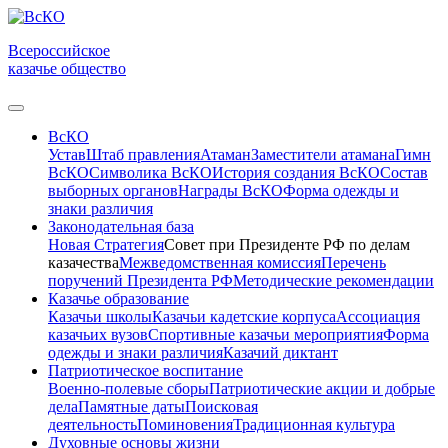
Всероссийское
казачье общество
ВсКО
Устав
Штаб правления
Атаман
Заместители атамана
Гимн
ВсКО
Символика ВсКО
История создания ВсКО
Состав
выборных органов
Награды ВсКО
Форма одежды и
знаки различия
Законодательная база
Новая Стратегия
Совет при Президенте РФ по делам
казачества
Межведомственная комиссия
Перечень
поручений Президента РФ
Методические рекомендации
Казачье образование
Казачьи школы
Казачьи кадетские корпуса
Ассоциация
казачьих вузов
Спортивные казачьи мероприятия
Форма
одежды и знаки различия
Казачий диктант
Патриотическое воспитание
Военно-полевые сборы
Патриотические акции и добрые
дела
Памятные даты
Поисковая
деятельность
Поминовения
Традиционная культура
Духовные основы жизни