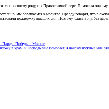
тся и к своему роду, и к Православной вере. Помогала она ему 
венно, мы обращаемся к молитве. Правду говорят, что в окопах 
ствовали поддержку высших сил. Поэтому, слава Богу, без цар
а Параде Победы в Москве
хожу в храм, и Господь мне помогает, я нахожу нужные мне отве