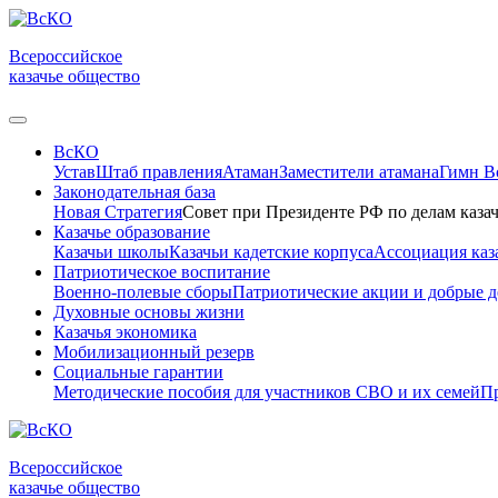
Всероссийское
казачье общество
ВсКО
Устав
Штаб правления
Атаман
Заместители атамана
Гимн 
Законодательная база
Новая Стратегия
Совет при Президенте РФ по делам казач
Казачье образование
Казачьи школы
Казачьи кадетские корпуса
Ассоциация каз
Патриотическое воспитание
Военно-полевые сборы
Патриотические акции и добрые д
Духовные основы жизни
Казачья экономика
Мобилизационный резерв
Социальные гарантии
Методические пособия для участников СВО и их семей
Пр
Всероссийское
казачье общество