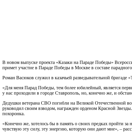
В новом выпуске проекта «Казаки на Параде Победы» Всеросс
примет участие в Параде Победы в Москве в составе парадного 
Роман Васюков служил в казачьей разведывательной бригаде «Т
«Для меня Парад Победы, тем более юбилейный, является первым
у нас проходили в городе Ставрополь, но, конечно же, и обста
Дедушки ветерана СВО погибли на Великой Отечественной вой
руководил своим взводом, награжден орденом Красной Звезды.
похоронка.
«Конечно же, хотелось бы в память о своих предках пройти з
чувствую эту силу, эту энергию, которую они дают мне», – расс