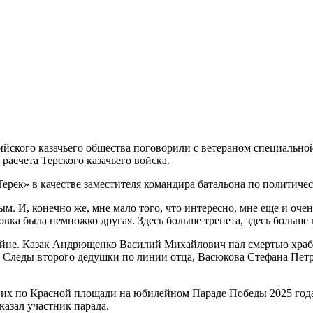
ийского казачьего общества поговорили с ветераном специальн
расчета Терского казачьего войска.
ерек» в качестве заместителя командира батальона по политичес
. И, конечно же, мне мало того, что интересно, мне еще и очен
новка была немножко другая. Здесь больше трепета, здесь больше
не. Казак Андрющенко Василий Михайлович пал смертью храбрых
 Следы второго дедушки по линии отца, Васюкова Стефана Петр
а них по Красной площади на юбилейном Параде Победы 2025 год
казал участник парада.