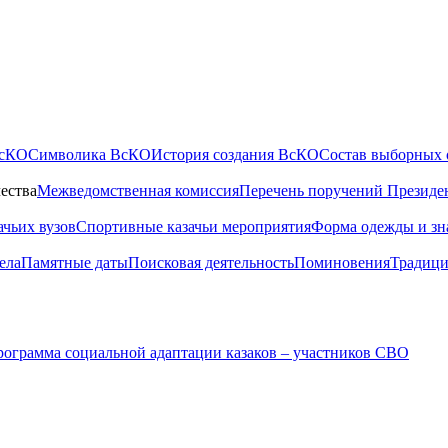
ВсКО
Символика ВсКО
История создания ВсКО
Состав выборных 
ества
Межведомственная комиссия
Перечень поручений Президе
ачьих вузов
Спортивные казачьи мероприятия
Форма одежды и зн
ела
Памятные даты
Поисковая деятельность
Поминовения
Традици
ограмма социальной адаптации казаков – участников СВО