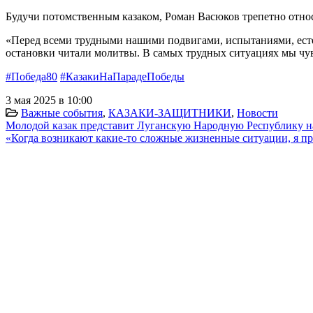
Будучи потомственным казаком, Роман Васюков трепетно относи
«Перед всеми трудными нашими подвигами, испытаниями, естест
остановки читали молитвы. В самых трудных ситуациях мы чув
#Победа80
#КазакиНаПарадеПобеды
3 мая 2025 в 10:00
Важные события
,
КАЗАКИ-ЗАЩИТНИКИ
,
Новости
Молодой казак представит Луганскую Народную Республику н
«Когда возникают какие-то сложные жизненные ситуации, я при