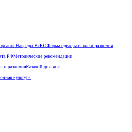
органов
Награды ВсКО
Форма одежды и знаки различия
нта РФ
Методические рекомендации
аки различия
Казачий диктант
онная культура