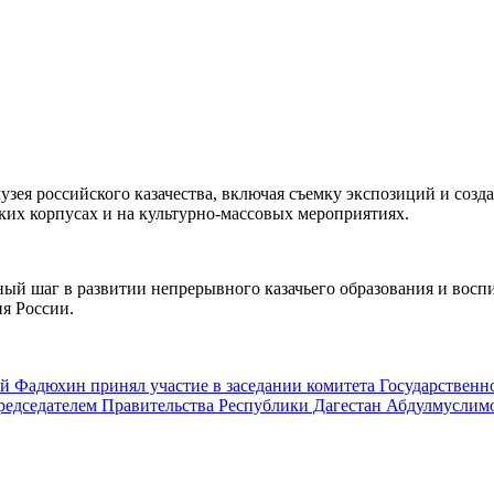
узея российского казачества, включая съемку экспозиций и со
тских корпусах и на культурно-массовых мероприятиях.
ный шаг в развитии непрерывного казачьего образования и восп
я России.
ей Фадюхин принял участие в заседании комитета Государствен
 Председателем Правительства Республики Дагестан Абдулмусл