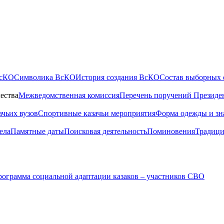
ВсКО
Символика ВсКО
История создания ВсКО
Состав выборных 
ества
Межведомственная комиссия
Перечень поручений Президе
ачьих вузов
Спортивные казачьи мероприятия
Форма одежды и зн
ела
Памятные даты
Поисковая деятельность
Поминовения
Традици
ограмма социальной адаптации казаков – участников СВО