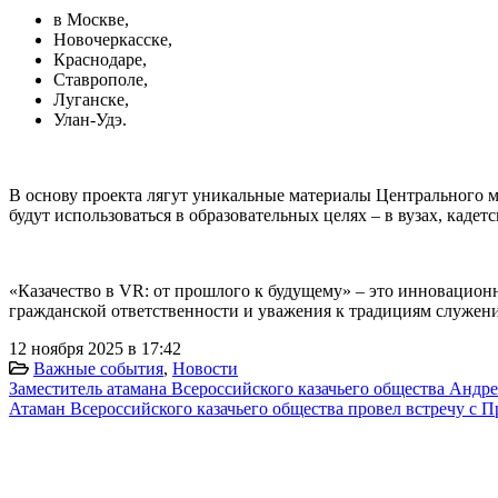
в Москве,
Новочеркасске,
Краснодаре,
Ставрополе,
Луганске,
Улан-Удэ.
В основу проекта лягут уникальные материалы Центрального м
будут использоваться в образовательных целях – в вузах, каде
«Казачество в VR: от прошлого к будущему» – это инновацион
гражданской ответственности и уважения к традициям служени
12 ноября 2025 в 17:42
Важные события
,
Новости
Заместитель атамана Всероссийского казачьего общества Андр
Атаман Всероссийского казачьего общества провел встречу с