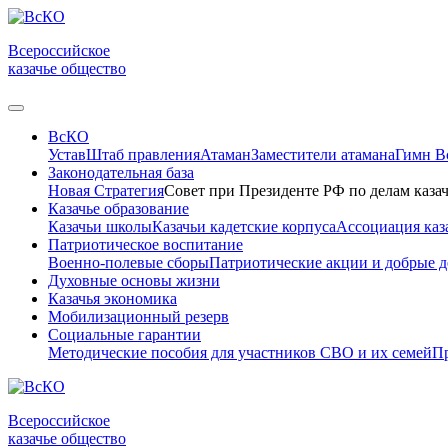
Всероссийское
казачье общество
ВсКО
Устав
Штаб правления
Атаман
Заместители атамана
Гимн 
Законодательная база
Новая Стратегия
Совет при Президенте РФ по делам казач
Казачье образование
Казачьи школы
Казачьи кадетские корпуса
Ассоциация каз
Патриотическое воспитание
Военно-полевые сборы
Патриотические акции и добрые д
Духовные основы жизни
Казачья экономика
Мобилизационный резерв
Социальные гарантии
Методические пособия для участников СВО и их семей
Пр
Всероссийское
казачье общество