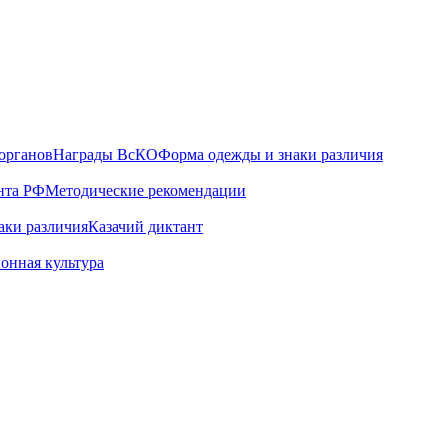
органов
Награды ВсКО
Форма одежды и знаки различия
нта РФ
Методические рекомендации
аки различия
Казачий диктант
онная культура