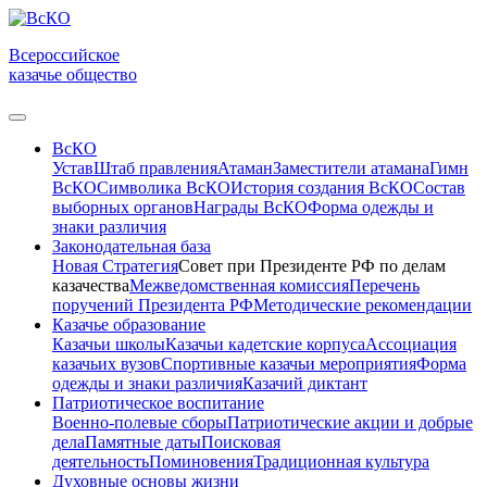
Всероссийское
казачье общество
ВсКО
Устав
Штаб правления
Атаман
Заместители атамана
Гимн
ВсКО
Символика ВсКО
История создания ВсКО
Состав
выборных органов
Награды ВсКО
Форма одежды и
знаки различия
Законодательная база
Новая Стратегия
Совет при Президенте РФ по делам
казачества
Межведомственная комиссия
Перечень
поручений Президента РФ
Методические рекомендации
Казачье образование
Казачьи школы
Казачьи кадетские корпуса
Ассоциация
казачьих вузов
Спортивные казачьи мероприятия
Форма
одежды и знаки различия
Казачий диктант
Патриотическое воспитание
Военно-полевые сборы
Патриотические акции и добрые
дела
Памятные даты
Поисковая
деятельность
Поминовения
Традиционная культура
Духовные основы жизни