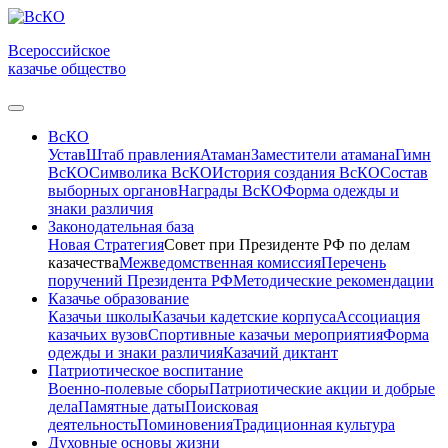
Всероссийское
казачье общество
ВсКО
Устав
Штаб правления
Атаман
Заместители атамана
Гимн
ВсКО
Символика ВсКО
История создания ВсКО
Состав
выборных органов
Награды ВсКО
Форма одежды и
знаки различия
Законодательная база
Новая Стратегия
Совет при Президенте РФ по делам
казачества
Межведомственная комиссия
Перечень
поручений Президента РФ
Методические рекомендации
Казачье образование
Казачьи школы
Казачьи кадетские корпуса
Ассоциация
казачьих вузов
Спортивные казачьи мероприятия
Форма
одежды и знаки различия
Казачий диктант
Патриотическое воспитание
Военно-полевые сборы
Патриотические акции и добрые
дела
Памятные даты
Поисковая
деятельность
Поминовения
Традиционная культура
Духовные основы жизни