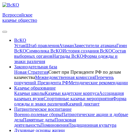
Всероссийское
казачье общество
ВсКО
Устав
Штаб правления
Атаман
Заместители атамана
Гимн
ВсКО
Символика ВсКО
История создания ВсКО
Состав
выборных органов
Награды ВсКО
Форма одежды и
знаки различия
Законодательная база
Новая Стратегия
Совет при Президенте РФ по делам
казачества
Межведомственная комиссия
Перечень
поручений Президента РФ
Методические рекомендации
Казачье образование
Казачьи школы
Казачьи кадетские корпуса
Ассоциация
казачьих вузов
Спортивные казачьи мероприятия
Форма
одежды и знаки различия
Казачий диктант
Патриотическое воспитание
Военно-полевые сборы
Патриотические акции и добрые
дела
Памятные даты
Поисковая
деятельность
Поминовения
Традиционная культура
Духовные основы жизни