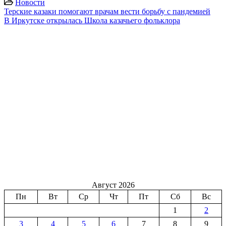
Новости
Терские казаки помогают врачам вести борьбу с пандемией
В Иркутске открылась Школа казачьего фольклора
Август 2026
Пн
Вт
Ср
Чт
Пт
Сб
Вс
1
2
3
4
5
6
7
8
9