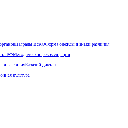
органов
Награды ВсКО
Форма одежды и знаки различия
нта РФ
Методические рекомендации
аки различия
Казачий диктант
онная культура