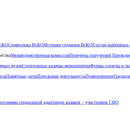
ВсКО
Символика ВсКО
История создания ВсКО
Состав выборных 
ества
Межведомственная комиссия
Перечень поручений Президе
ачьих вузов
Спортивные казачьи мероприятия
Форма одежды и зн
ела
Памятные даты
Поисковая деятельность
Поминовения
Традици
ограмма социальной адаптации казаков – участников СВО