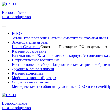
Всероссийское
казачье общество
ВсКО
Устав
Штаб правления
Атаман
Заместители атамана
Гимн 
Законодательная база
Новая Стратегия
Совет при Президенте РФ по делам казач
Казачье образование
Казачьи школы
Казачьи кадетские корпуса
Ассоциация каз
Патриотическое воспитание
Военно-полевые сборы
Патриотические акции и добрые д
Духовные основы жизни
Казачья экономика
Мобилизационный резерв
Социальные гарантии
Методические пособия для участников СВО и их семей
Пр
Всероссийское
казачье общество