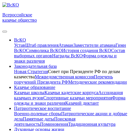
Всероссийское
казачье общество
ВсКО
Устав
Штаб правления
Атаман
Заместители атамана
Гимн
ВсКО
Символика ВсКО
История создания ВсКО
Состав
выборных органов
Награды ВсКО
Форма одежды и
знаки различия
Законодательная база
Новая Стратегия
Совет при Президенте РФ по делам
казачества
Межведомственная комиссия
Перечень
поручений Президента РФ
Методические рекомендации
Казачье образование
Казачьи школы
Казачьи кадетские корпуса
Ассоциация
казачьих вузов
Спортивные казачьи мероприятия
Форма
одежды и знаки различия
Казачий диктант
Патриотическое воспитание
Военно-полевые сборы
Патриотические акции и добрые
дела
Памятные даты
Поисковая
деятельность
Поминовения
Традиционная культура
Духовные основы жизни