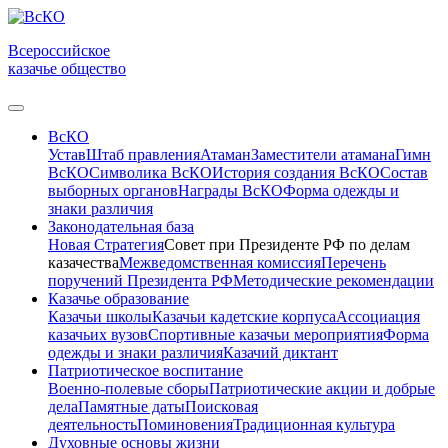
Всероссийское
казачье общество
ВсКО
Устав
Штаб правления
Атаман
Заместители атамана
Гимн
ВсКО
Символика ВсКО
История создания ВсКО
Состав
выборных органов
Награды ВсКО
Форма одежды и
знаки различия
Законодательная база
Новая Стратегия
Совет при Президенте РФ по делам
казачества
Межведомственная комиссия
Перечень
поручений Президента РФ
Методические рекомендации
Казачье образование
Казачьи школы
Казачьи кадетские корпуса
Ассоциация
казачьих вузов
Спортивные казачьи мероприятия
Форма
одежды и знаки различия
Казачий диктант
Патриотическое воспитание
Военно-полевые сборы
Патриотические акции и добрые
дела
Памятные даты
Поисковая
деятельность
Поминовения
Традиционная культура
Духовные основы жизни