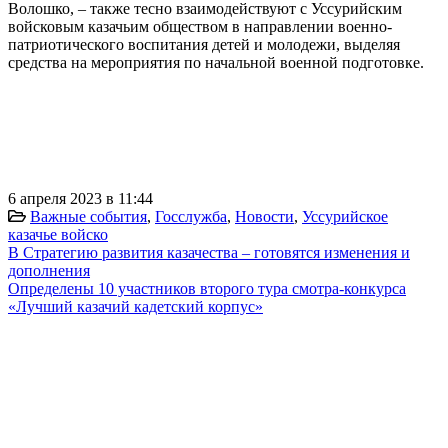
Волошко, – также тесно взаимодействуют с Уссурийским
войсковым казачьим обществом в направлении военно-
патриотического воспитания детей и молодежи, выделяя
средства на мероприятия по начальной военной подготовке.
6 апреля 2023 в 11:44
Важные события
,
Госслужба
,
Новости
,
Уссурийское
казачье войско
В Стратегию развития казачества – готовятся изменения и
дополнения
Определены 10 участников второго тура смотра-конкурса
«Лучший казачий кадетский корпус»