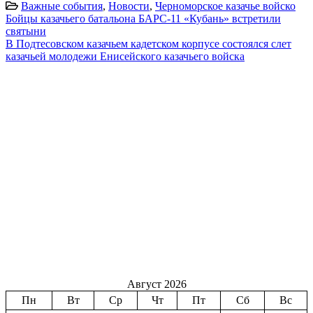
Важные события
,
Новости
,
Черноморское казачье войско
Бойцы казачьего батальона БАРС-11 «Кубань» встретили
святыни
В Подтесовском казачьем кадетском корпусе состоялся слет
казачьей молодежи Енисейского казачьего войска
Август 2026
Пн
Вт
Ср
Чт
Пт
Сб
Вс