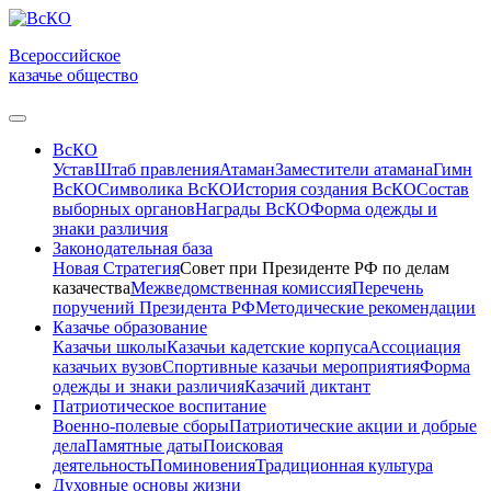
Всероссийское
казачье общество
ВсКО
Устав
Штаб правления
Атаман
Заместители атамана
Гимн
ВсКО
Символика ВсКО
История создания ВсКО
Состав
выборных органов
Награды ВсКО
Форма одежды и
знаки различия
Законодательная база
Новая Стратегия
Совет при Президенте РФ по делам
казачества
Межведомственная комиссия
Перечень
поручений Президента РФ
Методические рекомендации
Казачье образование
Казачьи школы
Казачьи кадетские корпуса
Ассоциация
казачьих вузов
Спортивные казачьи мероприятия
Форма
одежды и знаки различия
Казачий диктант
Патриотическое воспитание
Военно-полевые сборы
Патриотические акции и добрые
дела
Памятные даты
Поисковая
деятельность
Поминовения
Традиционная культура
Духовные основы жизни