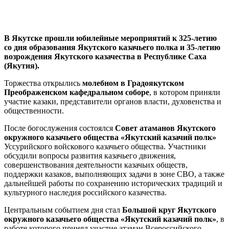
В Якутске прошли юбилейные мероприятий к 325-летию
со дня образования Якутского казачьего полка и 35-летию
возрождения Якутского казачества в Республике Саха
(Якутия).
Торжества открылись
молебном в Градоякутском
Преображенском кафедральном соборе
, в котором приняли
участие казаки, представители органов власти, духовенства и
общественности.
После богослужения состоялся
Совет атаманов Якутского
окружного казачьего общества «Якутский казачий полк»
Уссурийского войскового казачьего общества. Участники
обсудили вопросы развития казачьего движения,
совершенствования деятельности казачьих обществ,
поддержки казаков, выполняющих задачи в зоне СВО, а также
дальнейшей работы по сохранению исторических традиций и
культурного наследия российского казачества.
Центральным событием дня стал
Большой круг Якутского
окружного казачьего общества «Якутский казачий полк»
, в
работе которого принял участие атаман Всероссийского