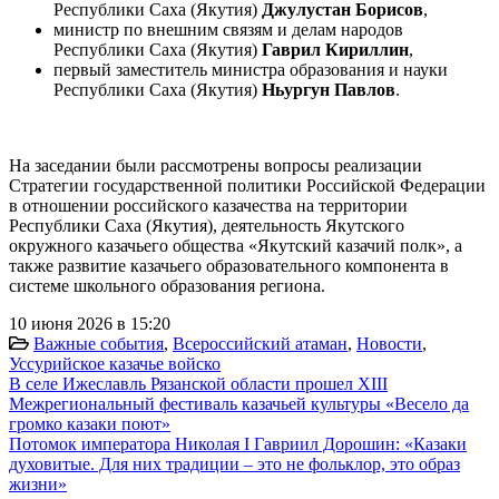
Республики Саха (Якутия)
Джулустан Борисов
,
министр по внешним связям и делам народов
Республики Саха (Якутия)
Гаврил Кириллин
,
первый заместитель министра образования и науки
Республики Саха (Якутия)
Ньургун Павлов
.
На заседании были рассмотрены вопросы реализации
Стратегии государственной политики Российской Федерации
в отношении российского казачества на территории
Республики Саха (Якутия), деятельность Якутского
окружного казачьего общества «Якутский казачий полк», а
также развитие казачьего образовательного компонента в
системе школьного образования региона.
10 июня 2026 в 15:20
Важные события
,
Всероссийский атаман
,
Новости
,
Уссурийское казачье войско
В селе Ижеславль Рязанской области прошел XIII
Межрегиональный фестиваль казачьей культуры «Весело да
громко казаки поют»
Потомок императора Николая I Гавриил Дорошин: «Казаки
духовитые. Для них традиции – это не фольклор, это образ
жизни»