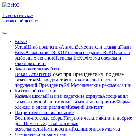
Всероссийское
казачье общество
ВсКО
Устав
Штаб правления
Атаман
Заместители атамана
Гимн
ВсКО
Символика ВсКО
История создания ВсКО
Состав
выборных органов
Награды ВсКО
Форма одежды и
знаки различия
Законодательная база
Новая Стратегия
Совет при Президенте РФ по делам
казачества
Межведомственная комиссия
Перечень
поручений Президента РФ
Методические рекомендации
Казачье образование
Казачьи школы
Казачьи кадетские корпуса
Ассоциация
казачьих вузов
Спортивные казачьи мероприятия
Форма
одежды и знаки различия
Казачий диктант
Патриотическое воспитание
Военно-полевые сборы
Патриотические акции и добрые
дела
Памятные даты
Поисковая
деятельность
Поминовения
Традиционная культура
Духовные основы жизни