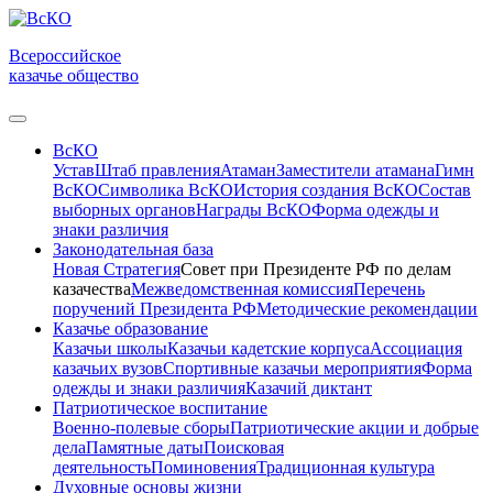
Всероссийское
казачье общество
ВсКО
Устав
Штаб правления
Атаман
Заместители атамана
Гимн
ВсКО
Символика ВсКО
История создания ВсКО
Состав
выборных органов
Награды ВсКО
Форма одежды и
знаки различия
Законодательная база
Новая Стратегия
Совет при Президенте РФ по делам
казачества
Межведомственная комиссия
Перечень
поручений Президента РФ
Методические рекомендации
Казачье образование
Казачьи школы
Казачьи кадетские корпуса
Ассоциация
казачьих вузов
Спортивные казачьи мероприятия
Форма
одежды и знаки различия
Казачий диктант
Патриотическое воспитание
Военно-полевые сборы
Патриотические акции и добрые
дела
Памятные даты
Поисковая
деятельность
Поминовения
Традиционная культура
Духовные основы жизни