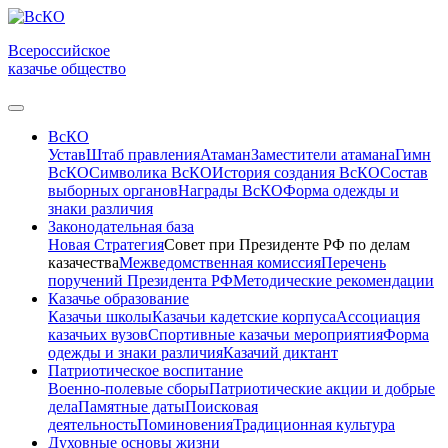
Всероссийское
казачье общество
ВсКО
Устав
Штаб правления
Атаман
Заместители атамана
Гимн
ВсКО
Символика ВсКО
История создания ВсКО
Состав
выборных органов
Награды ВсКО
Форма одежды и
знаки различия
Законодательная база
Новая Стратегия
Совет при Президенте РФ по делам
казачества
Межведомственная комиссия
Перечень
поручений Президента РФ
Методические рекомендации
Казачье образование
Казачьи школы
Казачьи кадетские корпуса
Ассоциация
казачьих вузов
Спортивные казачьи мероприятия
Форма
одежды и знаки различия
Казачий диктант
Патриотическое воспитание
Военно-полевые сборы
Патриотические акции и добрые
дела
Памятные даты
Поисковая
деятельность
Поминовения
Традиционная культура
Духовные основы жизни