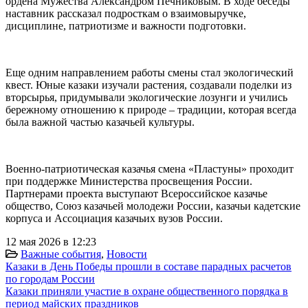
ордена Мужества Александром Печниковым. В ходе беседы
наставник рассказал подросткам о взаимовыручке,
дисциплине, патриотизме и важности подготовки.
Еще одним направлением работы смены стал экологический
квест. Юные казаки изучали растения, создавали поделки из
вторсырья, придумывали экологические лозунги и учились
бережному отношению к природе – традиции, которая всегда
была важной частью казачьей культуры.
Военно-патриотическая казачья смена «Пластуны» проходит
при поддержке Министерства просвещения России.
Партнерами проекта выступают Всероссийское казачье
общество, Союз казачьей молодежи России, казачьи кадетские
корпуса и Ассоциация казачьих вузов России.
12 мая 2026 в 12:23
Важные события
,
Новости
Казаки в День Победы прошли в составе парадных расчетов
по городам России
Казаки приняли участие в охране общественного порядка в
период майских праздников