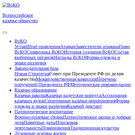
Всероссийское
казачье общество
ВсКО
Устав
Штаб правления
Атаман
Заместители атамана
Гимн
ВсКО
Символика ВсКО
История создания ВсКО
Состав
выборных органов
Награды ВсКО
Форма одежды и
знаки различия
Законодательная база
Новая Стратегия
Совет при Президенте РФ по делам
казачества
Межведомственная комиссия
Перечень
поручений Президента РФ
Методические рекомендации
Казачье образование
Казачьи школы
Казачьи кадетские корпуса
Ассоциация
казачьих вузов
Спортивные казачьи мероприятия
Форма
одежды и знаки различия
Казачий диктант
Патриотическое воспитание
Военно-полевые сборы
Патриотические акции и добрые
дела
Памятные даты
Поисковая
деятельность
Поминовения
Традиционная культура
Духовные основы жизни