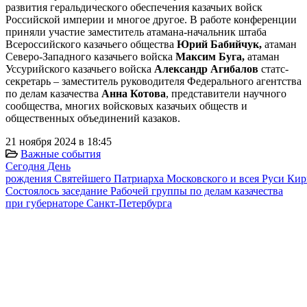
развития геральдического обеспечения казачьих войск
Российской империи и многое другое. В работе конференции
приняли участие заместитель атамана-начальник штаба
Всероссийского казачьего общества
Юрий Бабийчук,
атаман
Северо-Западного казачьего войска
Максим Буга,
атаман
Уссурийского казачьего войска
Александр Агибалов
статс-
секретарь – заместитель руководителя Федерального агентства
по делам казачества
Анна Котова
, представители научного
сообщества, многих войсковых казачьих обществ и
общественных объединений казаков.
21 ноября 2024 в 18:45
Важные события
Сегодня День
рождения Святейшего Патриарха Московского и всея Руси Ки
Cостоялось заседание Рабочей группы по делам казачества
при губернаторе Санкт-Петербурга