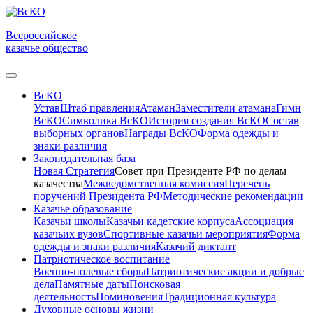
Всероссийское
казачье общество
ВсКО
Устав
Штаб правления
Атаман
Заместители атамана
Гимн
ВсКО
Символика ВсКО
История создания ВсКО
Состав
выборных органов
Награды ВсКО
Форма одежды и
знаки различия
Законодательная база
Новая Стратегия
Совет при Президенте РФ по делам
казачества
Межведомственная комиссия
Перечень
поручений Президента РФ
Методические рекомендации
Казачье образование
Казачьи школы
Казачьи кадетские корпуса
Ассоциация
казачьих вузов
Спортивные казачьи мероприятия
Форма
одежды и знаки различия
Казачий диктант
Патриотическое воспитание
Военно-полевые сборы
Патриотические акции и добрые
дела
Памятные даты
Поисковая
деятельность
Поминовения
Традиционная культура
Духовные основы жизни