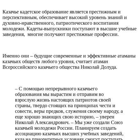
⠀
Казачье кадетское образование является престижным и
перспективным, обеспечивает высокий уровень знаний и
духовно-нравственного, патриотического воспитания
молодежи. Кадеты-выпускники поступают в высшие учебные
заведения, многие получают престижные профессии.
⠀
Именно они – будущие современные и эффективные атаманы
казачьих обществ любого уровня, считает атаман
Всероссийского казачьего общества Николай Долуда.
⠀
– С помощью непрерывного казачьего
образования мы вырастим и отправим во
взрослую жизнь настоящих патриотов своей
страны, твердо стоящих на принципах чести и
совести, веры предков, служения своему народу, а
еще хорошо знающих свою историю, – уверен
Николай Александрович. – Мы уже создали Союз
казачьей молодежи России. Планируем создать
ассоциацию казачьих высших учебных заведений,
куда на приоритетных условиях смогут поступать