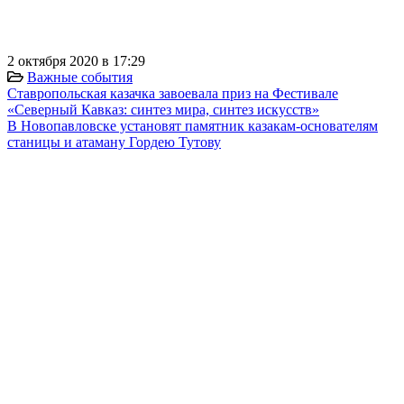
⠀
2 октября 2020 в 17:29
Важные события
Ставропольская казачка завоевала приз на Фестивале
«Северный Кавказ: синтез мира, синтез искусств»
В Новопавловске установят памятник казакам-основателям
станицы и атаману Гордею Тутову