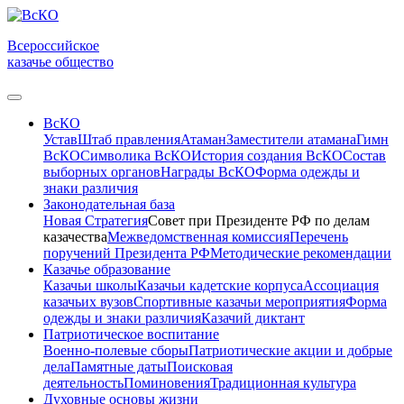
Всероссийское
казачье общество
ВсКО
Устав
Штаб правления
Атаман
Заместители атамана
Гимн
ВсКО
Символика ВсКО
История создания ВсКО
Состав
выборных органов
Награды ВсКО
Форма одежды и
знаки различия
Законодательная база
Новая Стратегия
Совет при Президенте РФ по делам
казачества
Межведомственная комиссия
Перечень
поручений Президента РФ
Методические рекомендации
Казачье образование
Казачьи школы
Казачьи кадетские корпуса
Ассоциация
казачьих вузов
Спортивные казачьи мероприятия
Форма
одежды и знаки различия
Казачий диктант
Патриотическое воспитание
Военно-полевые сборы
Патриотические акции и добрые
дела
Памятные даты
Поисковая
деятельность
Поминовения
Традиционная культура
Духовные основы жизни