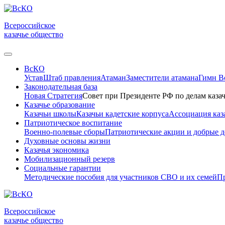
Всероссийское
казачье общество
ВсКО
Устав
Штаб правления
Атаман
Заместители атамана
Гимн 
Законодательная база
Новая Стратегия
Совет при Президенте РФ по делам казач
Казачье образование
Казачьи школы
Казачьи кадетские корпуса
Ассоциация каз
Патриотическое воспитание
Военно-полевые сборы
Патриотические акции и добрые д
Духовные основы жизни
Казачья экономика
Мобилизационный резерв
Социальные гарантии
Методические пособия для участников СВО и их семей
Пр
Всероссийское
казачье общество