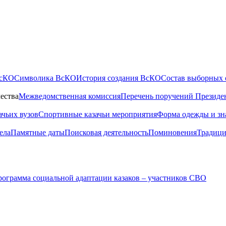
ВсКО
Символика ВсКО
История создания ВсКО
Состав выборных 
ества
Межведомственная комиссия
Перечень поручений Президе
ачьих вузов
Спортивные казачьи мероприятия
Форма одежды и зн
ела
Памятные даты
Поисковая деятельность
Поминовения
Традици
ограмма социальной адаптации казаков – участников СВО