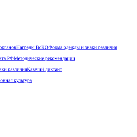
органов
Награды ВсКО
Форма одежды и знаки различия
нта РФ
Методические рекомендации
аки различия
Казачий диктант
онная культура