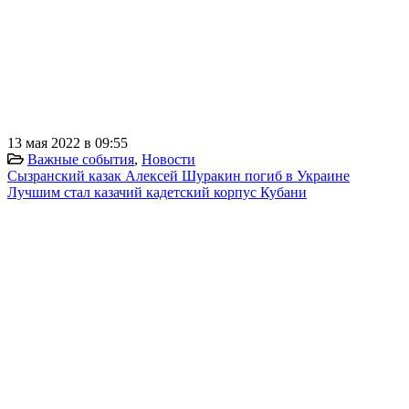
13 мая 2022 в 09:55
Важные события
,
Новости
Сызранский казак Алексей Шуракин погиб в Украине
Лучшим стал казачий кадетский корпус Кубани