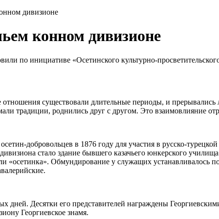
конном дивизионе
чьем конном дивизионе
вили по инициативе «Осетинского культурно-просветительског
е отношения существовали длительные периоды, и прерывались 
мали традиции, роднились друг с другом. Это взаимовлияние отр
етин-добровольцев в 1876 году для участия в русско-турецкой 
 дивизиона стало здание бывшего казачьего юнкерского училища
али «осетинка». Обмундирование у служащих устанавливалось по 
авалерийские.
х дней. Десятки его представителей награждены Георгиевскими 
иону Георгиевское знамя.