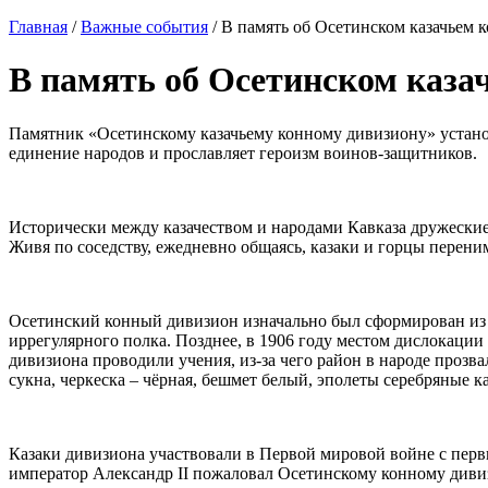
Главная
/
Важные события
/
В память об Осетинском казачьем 
В память об Осетинском каза
Памятник «Осетинскому казачьему конному дивизиону» устано
единение народов и прославляет героизм воинов-защитников.
Исторически между казачеством и народами Кавказа дружески
Живя по соседству, ежедневно общаясь, казаки и горцы перени
Осетинский конный дивизион изначально был сформирован из ос
иррегулярного полка. Позднее, в 1906 году местом дислокации
дивизиона проводили учения, из-за чего район в народе прозв
сукна, черкеска – чёрная, бешмет белый, эполеты серебряные к
Казаки дивизиона участвовали в Первой мировой войне с первы
император Александр II пожаловал Осетинскому конному дивиз