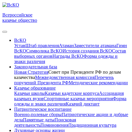
Всероссийское
казачье общество
ВсКО
Устав
Штаб правления
Атаман
Заместители атамана
Гимн
ВсКО
Символика ВсКО
История создания ВсКО
Состав
выборных органов
Награды ВсКО
Форма одежды и
знаки различия
Законодательная база
Новая Стратегия
Совет при Президенте РФ по делам
казачества
Межведомственная комиссия
Перечень
поручений Президента РФ
Методические рекомендации
Казачье образование
Казачьи школы
Казачьи кадетские корпуса
Ассоциация
казачьих вузов
Спортивные казачьи мероприятия
Форма
одежды и знаки различия
Казачий диктант
Патриотическое воспитание
Военно-полевые сборы
Патриотические акции и добрые
дела
Памятные даты
Поисковая
деятельность
Поминовения
Традиционная культура
Духовные основы жизни