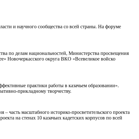
ласти и научного сообщества со всей страны. На форуме
ства по делам национальностей, Министерства просвещения
ее» Новочеркасского округа ВКО «Всевеликое войско
ффективные практики работы в казачьем образовании».
ративно-прикладному творчеству.
ия – часть масштабного историко-просветительского проекта
оекта на стенах 10 казачьих кадетских корпусов по всей