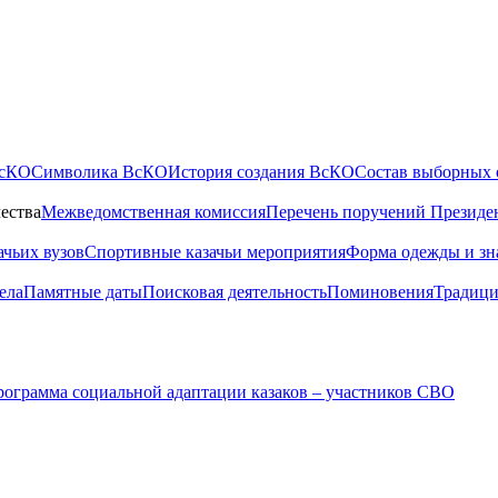
ВсКО
Символика ВсКО
История создания ВсКО
Состав выборных 
ества
Межведомственная комиссия
Перечень поручений Президе
ачьих вузов
Спортивные казачьи мероприятия
Форма одежды и зн
ела
Памятные даты
Поисковая деятельность
Поминовения
Традици
ограмма социальной адаптации казаков – участников СВО