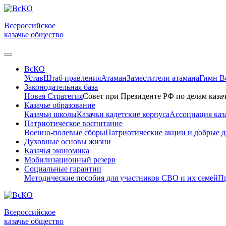
Всероссийское
казачье общество
ВсКО
Устав
Штаб правления
Атаман
Заместители атамана
Гимн 
Законодательная база
Новая Стратегия
Совет при Президенте РФ по делам казач
Казачье образование
Казачьи школы
Казачьи кадетские корпуса
Ассоциация каз
Патриотическое воспитание
Военно-полевые сборы
Патриотические акции и добрые д
Духовные основы жизни
Казачья экономика
Мобилизационный резерв
Социальные гарантии
Методические пособия для участников СВО и их семей
Пр
Всероссийское
казачье общество