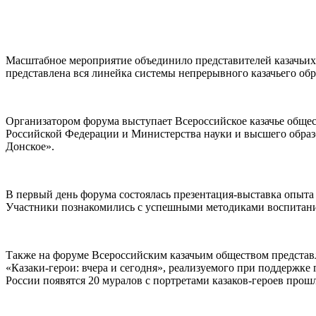
Масштабное мероприятие объединило представителей казачьих 
представлена вся линейка системы непрерывного казачьего обра
Организатором форума выступает Всероссийское казачье обще
Российской Федерации и Министерства науки и высшего обра
Донское».
В первый день форума состоялась презентация-выставка опыта
Участники познакомились с успешными методиками воспитания 
Также на форуме Всероссийским казачьим обществом представл
«Казаки-герои: вчера и сегодня», реализуемого при поддержке 
России появятся 20 муралов с портретами казаков-героев прош