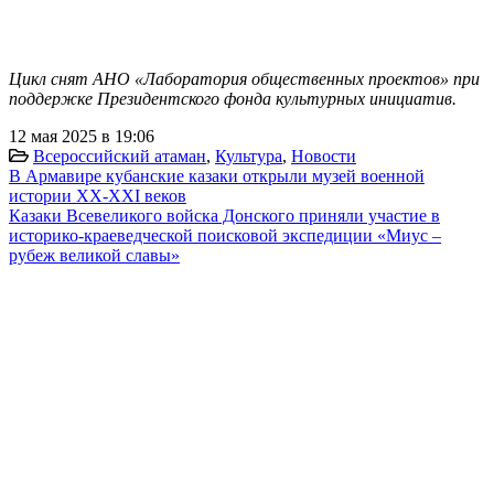
Цикл снят АНО «Лаборатория общественных проектов» при
поддержке Президентского фонда культурных инициатив.
12 мая 2025 в 19:06
Всероссийский атаман
,
Культура
,
Новости
В Армавире кубанские казаки открыли музей военной
истории XX-XXI веков
Казаки Всевеликого войска Донского приняли участие в
историко-краеведческой поисковой экспедиции «Миус –
рубеж великой славы»