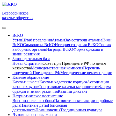
Всероссийское
казачье общество
ВсКО
Устав
Штаб правления
Атаман
Заместители атамана
Гимн
ВсКО
Символика ВсКО
История создания ВсКО
Состав
выборных органов
Награды ВсКО
Форма одежды и
знаки различия
Законодательная база
Новая Стратегия
Совет при Президенте РФ по делам
казачества
Межведомственная комиссия
Перечень
поручений Президента РФ
Методические рекомендации
Казачье образование
Казачьи школы
Казачьи кадетские корпуса
Ассоциация
казачьих вузов
Спортивные казачьи мероприятия
Форма
одежды и знаки различия
Казачий диктант
Патриотическое воспитание
Военно-полевые сборы
Патриотические акции и добрые
дела
Памятные даты
Поисковая
деятельность
Поминовения
Традиционная культура
Духовные основы жизни