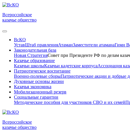
Всероссийское
казачье общество
ВсКО
Устав
Штаб правления
Атаман
Заместители атамана
Гимн 
Законодательная база
Новая Стратегия
Совет при Президенте РФ по делам казач
Казачье образование
Казачьи школы
Казачьи кадетские корпуса
Ассоциация каз
Патриотическое воспитание
Военно-полевые сборы
Патриотические акции и добрые д
Духовные основы жизни
Казачья экономика
Мобилизационный резерв
Социальные гарантии
Методические пособия для участников СВО и их семей
Пр
Всероссийское
казачье общество