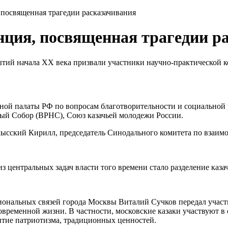
 посвященная трагедии расказачивания
нция, посвященная трагедии р
тий начала ХХ века призвали участники научно-практической к
ой палаты РФ по вопросам благотворительности и социальной 
ый Собор (ВРНС), Союз казачьей молодежи России.
ский Кирилл, председатель Синодального комитета по взаимод
 центральных задач власти того времени стало разделение казач
иональных связей города Москвы Виталий Сучков передал участ
 современной жизни. В частности, московские казаки участвуют 
тие патриотизма, традиционных ценностей.