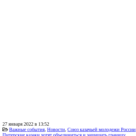
27 января 2022 в 13:52
Важные события
,
Новости
,
Союз казачьей молодежи России
Питерские казаки хотят объединиться и защищать границу