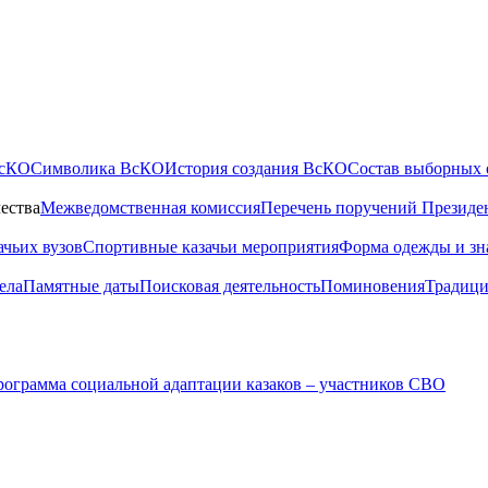
ВсКО
Символика ВсКО
История создания ВсКО
Состав выборных 
ества
Межведомственная комиссия
Перечень поручений Президе
ачьих вузов
Спортивные казачьи мероприятия
Форма одежды и зн
ела
Памятные даты
Поисковая деятельность
Поминовения
Традици
ограмма социальной адаптации казаков – участников СВО