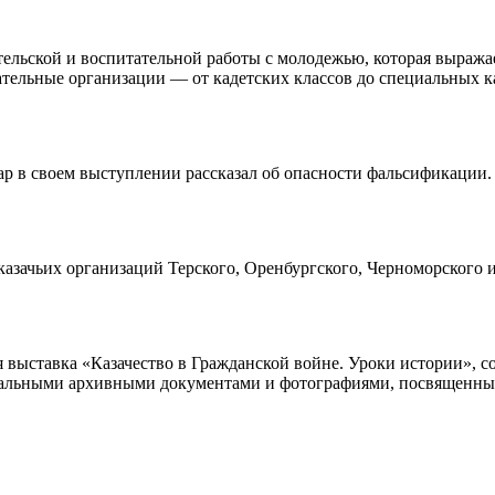
льской и воспитательной работы с молодежью, которая выражае
ательные организации — от кадетских классов до специальных к
 в своем выступлении рассказал об опасности фальсификации. 
ачьих организаций Терского, Оренбургского, Черноморского и 
выставка «Казачество в Гражданской войне. Уроки истории», соз
кальными архивными документами и фотографиями, посвященным