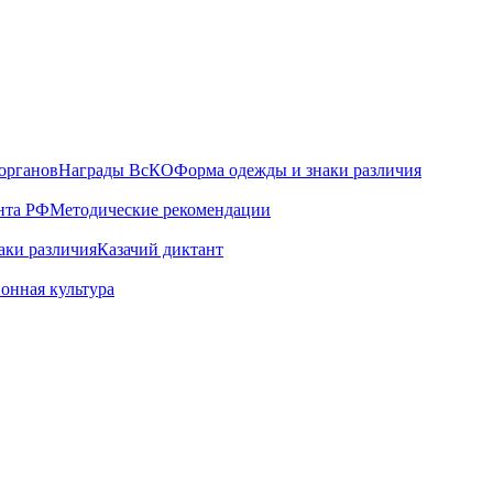
органов
Награды ВсКО
Форма одежды и знаки различия
нта РФ
Методические рекомендации
аки различия
Казачий диктант
онная культура