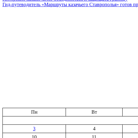
Гид-путеводитель «Маршруты казачьего Ставрополья» готов п
Пн
Вт
3
4
10
11