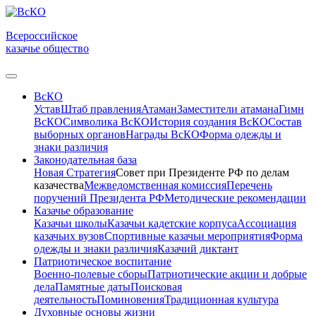
Всероссийское
казачье общество
ВсКО
Устав
Штаб правления
Атаман
Заместители атамана
Гимн
ВсКО
Символика ВсКО
История создания ВсКО
Состав
выборных органов
Награды ВсКО
Форма одежды и
знаки различия
Законодательная база
Новая Стратегия
Совет при Президенте РФ по делам
казачества
Межведомственная комиссия
Перечень
поручений Президента РФ
Методические рекомендации
Казачье образование
Казачьи школы
Казачьи кадетские корпуса
Ассоциация
казачьих вузов
Спортивные казачьи мероприятия
Форма
одежды и знаки различия
Казачий диктант
Патриотическое воспитание
Военно-полевые сборы
Патриотические акции и добрые
дела
Памятные даты
Поисковая
деятельность
Поминовения
Традиционная культура
Духовные основы жизни