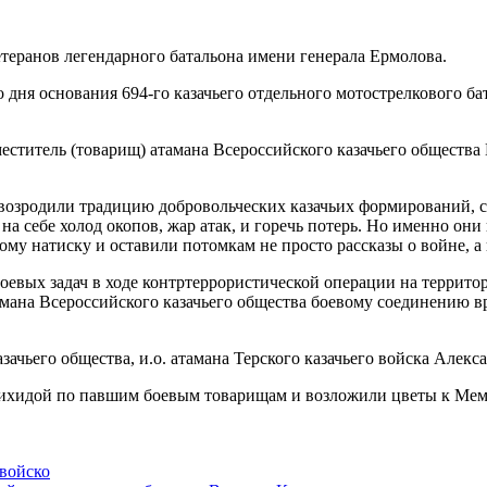
етеранов легендарного батальона имени генерала Ермолова.
 дня основания 694-го казачьего отдельного мотострелкового б
ститель (товарищ) атамана Всероссийского казачьего общества
возродили традицию добровольческих казачьих формирований, с
а себе холод окопов, жар атак, и горечь потерь. Но именно они
ому натиску и оставили потомкам не просто рассказы о войне, 
оевых задач в ходе контртеррористической операции на террито
амана Всероссийского казачьего общества боевому соединению вр
ачьего общества, и.о. атамана Терского казачьего войска Алекс
нихидой по павшим боевым товарищам и возложили цветы к Мем
 войско