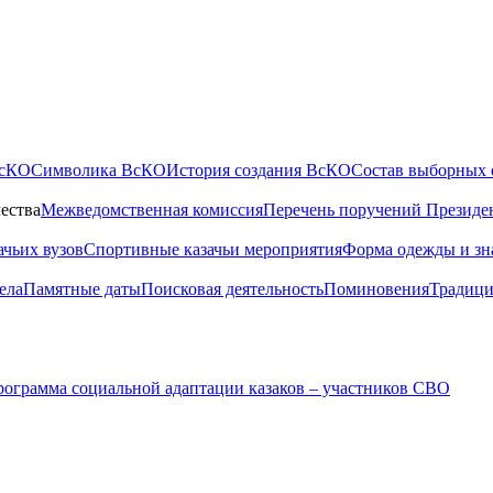
ВсКО
Символика ВсКО
История создания ВсКО
Состав выборных 
ества
Межведомственная комиссия
Перечень поручений Президе
ачьих вузов
Спортивные казачьи мероприятия
Форма одежды и зн
ела
Памятные даты
Поисковая деятельность
Поминовения
Традици
ограмма социальной адаптации казаков – участников СВО