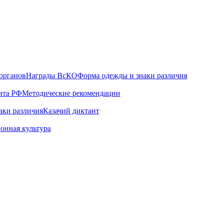
органов
Награды ВсКО
Форма одежды и знаки различия
нта РФ
Методические рекомендации
аки различия
Казачий диктант
онная культура