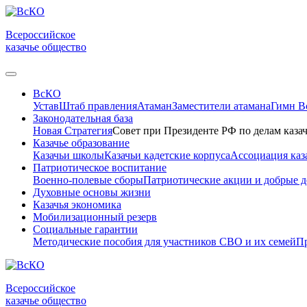
Всероссийское
казачье общество
ВсКО
Устав
Штаб правления
Атаман
Заместители атамана
Гимн 
Законодательная база
Новая Стратегия
Совет при Президенте РФ по делам казач
Казачье образование
Казачьи школы
Казачьи кадетские корпуса
Ассоциация каз
Патриотическое воспитание
Военно-полевые сборы
Патриотические акции и добрые д
Духовные основы жизни
Казачья экономика
Мобилизационный резерв
Социальные гарантии
Методические пособия для участников СВО и их семей
Пр
Всероссийское
казачье общество