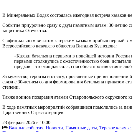
В Минеральных Водах состоялась ежегодная встреча казаков-в
Событие приурочено сразу к двум памятным датам: 30-летию со
защитника Отечества.
С официальным визитом к терским казакам прибыл первый заме
Всероссийского казачьего общества Виталия Кузнецова:
«Казаки батальона первыми в новейшей истории России 
первыми столкнулись с ожесточенностью боев, испытали н
предков – это мощная сила, способная противостоять люб
За мужество, героизм и отвагу, проявленные при выполнении б
связи с 30-летием со дня формирования батальона приказом ат
степени.
Также воинов поздравил атаман Ставропольского окружного каз
В ходе памятных мероприятий собравшиеся помолились за па
Царственных Страстотерпцев.
23 февраля 2026 в 10:00
Важные события
,
Новости
,
Памятные даты
,
Терское казачье