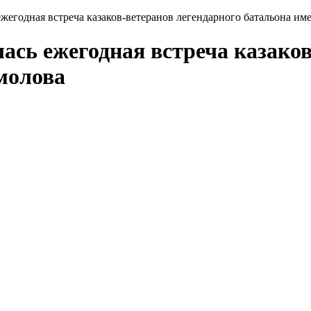
жегодная встреча казаков-ветеранов легендарного батальона им
ась ежегодная встреча казаков
молова