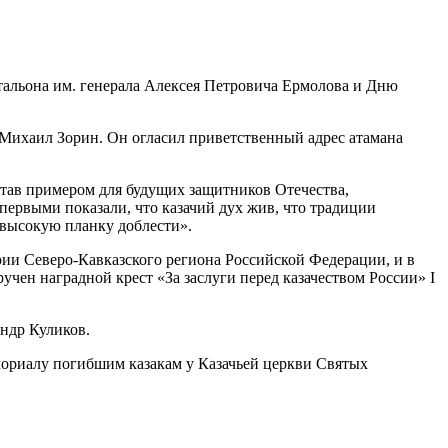
атальона им. генерала Алексея Петровича Ермолова и Дню
 Михаил Зорин. Он огласил приветственный адрес атамана
тав примером для будущих защитников Отечества,
 первыми показали, что казачий дух жив, что традиции
а высокую планку доблести».
рии Северо-Кавказского региона Российской Федерации, и в
учен наградной крест «За заслуги перед казачеством России» I
андр Куликов.
ориалу погибшим казакам у Казачьей церкви Святых