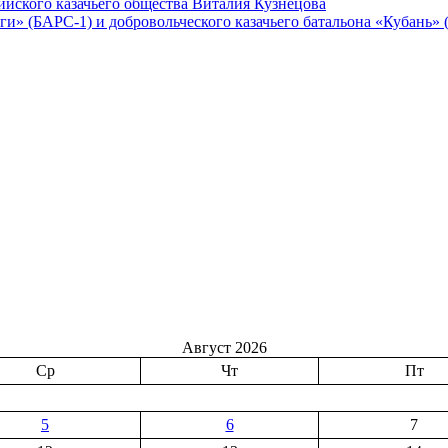
ийского казачьего общества Виталия Кузнецова
ги» (БАРС-1) и добровольческого казачьего батальона «Кубань» 
Август 2026
Ср
Чт
Пт
5
6
7