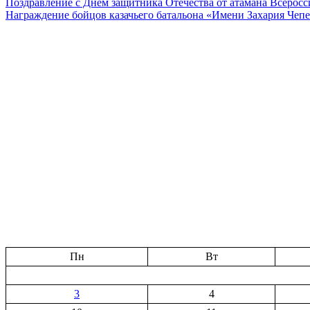
Поздравление с Днем защитника Отечества от атамана Всеросс
Награждение бойцов казачьего батальона «Имени Захария Чепе
Пн
Вт
3
4