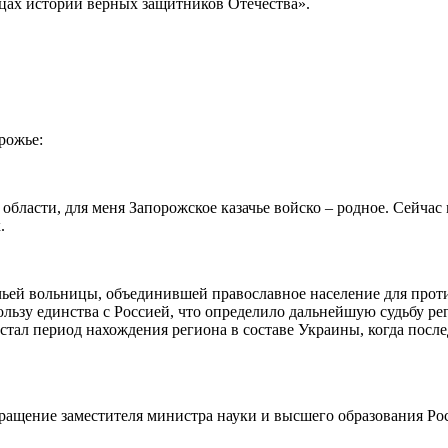
ницах истории верных защитников Отечества».
рожье:
бласти, для меня Запорожское казачье войско – родное. Сейчас м
.
ачьей вольницы, объединившей православное население для прот
ользу единства с Россией, что определило дальнейшую судьбу ре
тал период нахождения региона в составе Украины, когда после
ащение заместителя министра науки и высшего образования Ро