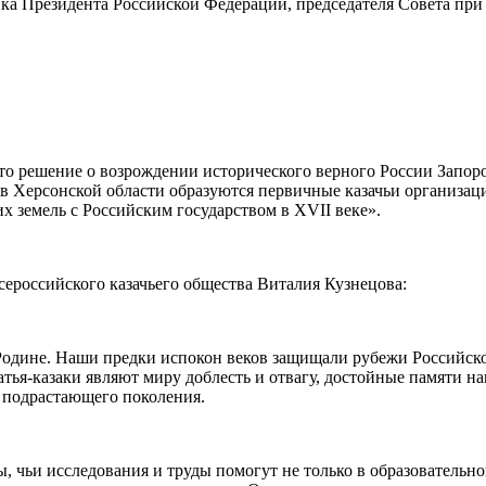
а Президента Российской Федерации, председателя Совета при 
то решение о возрождении исторического верного России Запоро
, в Херсонской области образуются первичные казачьи организац
х земель с Российским государством в XVII веке».
сероссийского казачьего общества Виталия Кузнецова:
 Родине. Наши предки испокон веков защищали рубежи Российско
я-казаки являют миру доблесть и отвагу, достойные памяти наш
ы подрастающего поколения.
, чьи исследования и труды помогут не только в образовательно