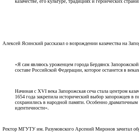
казачестве, его культуре, традициях и героических стра
Алексей Ясинский рассказал о возрождении казачества на Запо
«Я сам являюсь уроженцем города Бердянск Запорожской о
составе Российской Федерации, которое останется в веках
Начиная с XVI века Запорожская сеча стала центром каз
1654 года закрепила исторический выбор запорожцев в п
сохранились в народной памяти. Особенно драматичным с
идентичности».
Ректор МГУТУ им. Разумовского Арсений Миронов зачитал обр