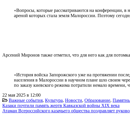
«Вопросы, которые рассматриваются на конференции, в н
ареной которых стала земля Малороссии. Поэтому сегодн
Арсений Миронов также отметил, что для него как для потомка
«История войска Запорожского уже на протяжении после
населения в Малороссии в научном плане шло своим чер
по заказу киевского режима потратили немало времени, 
22 мая 2025 в 12:00
Важные события
,
Культура
,
Новости
,
Образование
,
Памятны
Казаки почтили память жертв Кавказской войны XIX века
Атаман Всероссийского казачьего общества поздравляет руков