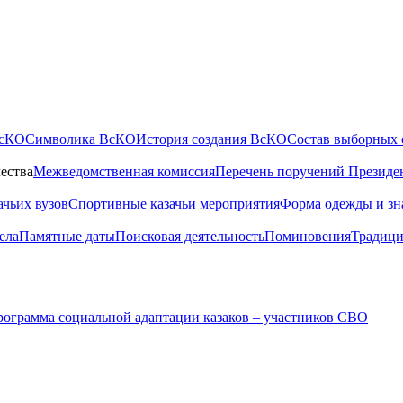
ВсКО
Символика ВсКО
История создания ВсКО
Состав выборных 
ества
Межведомственная комиссия
Перечень поручений Президе
ачьих вузов
Спортивные казачьи мероприятия
Форма одежды и зн
ела
Памятные даты
Поисковая деятельность
Поминовения
Традици
ограмма социальной адаптации казаков – участников СВО