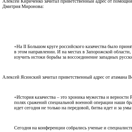
Алексей Кириченко зачитал приветственный адрес от помощник
Дмитрия Миронова:
«На II Большом круге российского казачества было приня
в этом направлении. И на местах в Запорожской области
изучить истоки борьбы за воссоединение западных русски
Алексей Ясинский зачитал приветственный адрес от атамана В
«История казачества – это хроника мужества и верности
полях сражений специальной военной операции наши брать
идет сегодня не только на передовой, битва идет и за ум
Сегодня на конференции собрались ученые и специалисты