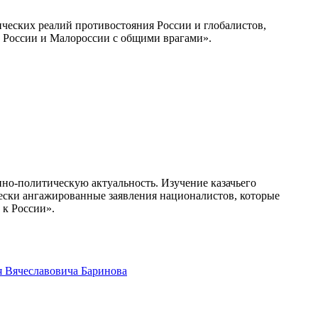
ических реалий противостояния России и глобалистов,
в России и Малороссии с общими врагами».
но-политическую актуальность. Изучение казачьего
ески ангажированные заявления националистов, которые
 к России».
я Вячеславовича Баринова