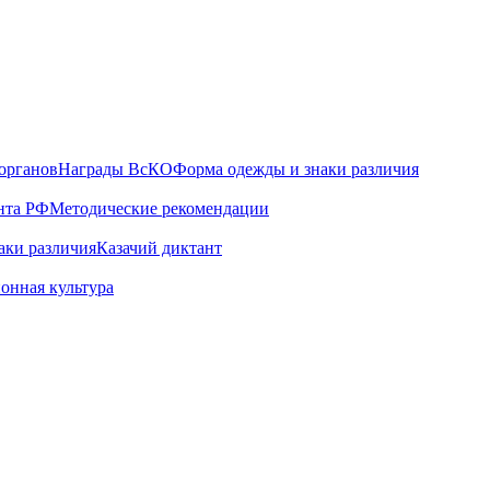
органов
Награды ВсКО
Форма одежды и знаки различия
нта РФ
Методические рекомендации
аки различия
Казачий диктант
онная культура