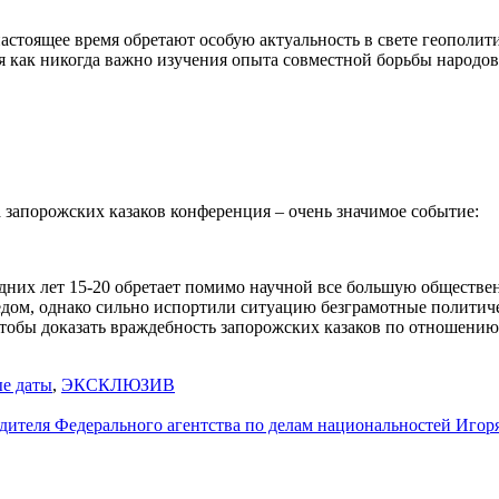
астоящее время обретают особую актуальность в свете геополит
я как никогда важно изучения опыта совместной борьбы народо
 запорожских казаков конференция – очень значимое событие:
дних лет 15-20 обретает помимо научной все большую обществен
едом, однако сильно испортили ситуацию безграмотные политич
чтобы доказать враждебность запорожских казаков по отношению
е даты
,
ЭКСКЛЮЗИВ
одителя Федерального агентства по делам национальностей Игор