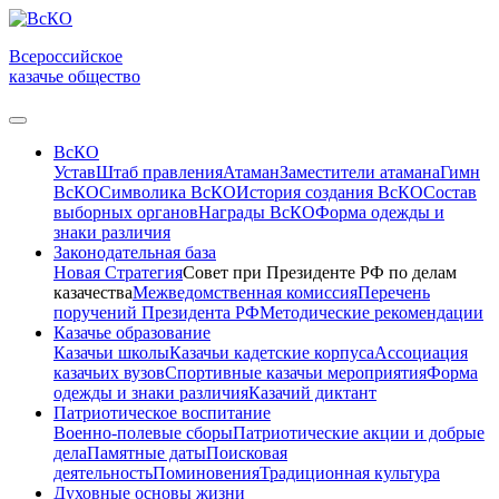
Всероссийское
казачье общество
ВсКО
Устав
Штаб правления
Атаман
Заместители атамана
Гимн
ВсКО
Символика ВсКО
История создания ВсКО
Состав
выборных органов
Награды ВсКО
Форма одежды и
знаки различия
Законодательная база
Новая Стратегия
Совет при Президенте РФ по делам
казачества
Межведомственная комиссия
Перечень
поручений Президента РФ
Методические рекомендации
Казачье образование
Казачьи школы
Казачьи кадетские корпуса
Ассоциация
казачьих вузов
Спортивные казачьи мероприятия
Форма
одежды и знаки различия
Казачий диктант
Патриотическое воспитание
Военно-полевые сборы
Патриотические акции и добрые
дела
Памятные даты
Поисковая
деятельность
Поминовения
Традиционная культура
Духовные основы жизни