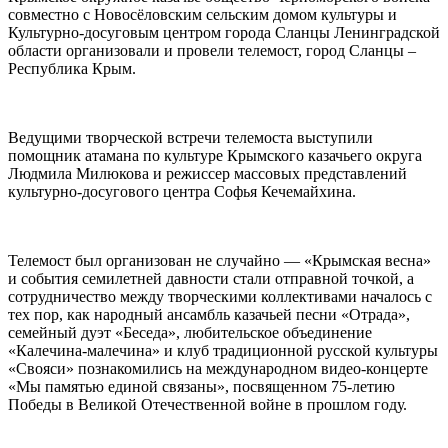
совместно с Новосёловским сельским домом культуры и
Культурно-досуговым центром города Сланцы Ленинградской
области организовали и провели телемост, город Сланцы –
Республика Крым.
⠀
Ведущими творческой встречи телемоста выступили
помощник атамана по культуре Крымского казачьего округа
Людмила Милюкова и режиссер массовых представлений
культурно-досугового центра Софья Кечемайхина.
⠀
Телемост был организован не случайно — «Крымская весна»
и события семилетней давности стали отправной точкой, а
сотрудничество между творческими коллективами началось с
тех пор, как народный ансамбль казачьей песни «Отрада»,
семейный дуэт «Беседа», любительское объединение
«Калечина-малечина» и клуб традиционной русской культуры
«Свояси» познакомились на международном видео-концерте
«Мы памятью единой связаны», посвященном 75-летию
Победы в Великой Отечественной войне в прошлом году.
⠀