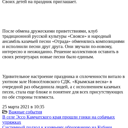
Своих детей на праздник приглашает.
⠀
После обмена дружескими приветствиями, клуб
традиционной русской культуры «Свояси» и народный
ансамбль казачьей песни «Отрада» обменялись композициями
и исполнили песни друг друга. Они звучали по-новому,
интересно и неожиданно. Решение коллективов оставить в
своих репертуарах новые песни было единым.
⠀
Удивительное настроение праздника и сплоченности витало в
уютном зале Новосёловского СДК. «Крымская весна» в
очередной раз объединила людей, а с исполнением казачьих
песен, стала еще ближе и понятнее для всех присутствующих
по обе стороны телемоста.
25 марта 2021 в 10:35
Важные события
В селе Эссо Камчатского края прошли гонки на собачьих
упряжках
Системный подход к казачьему образованию на Кубани