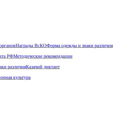
органов
Награды ВсКО
Форма одежды и знаки различия
нта РФ
Методические рекомендации
аки различия
Казачий диктант
онная культура