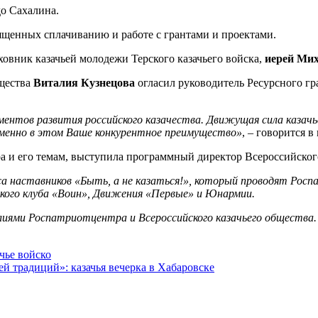
до Сахалина.
ященных сплачиванию и работе с грантами и проектами.
ховник казачьей молодежи Терского казачьего войска,
иерей Ми
бщества
Виталия Кузнецова
огласил руководитель Ресурсного гр
ентов развития российского казачества. Движущая сила казачь
менно в этом Ваше конкурентное преимущество»
, – говорится 
 и его темам, выступила программный директор Всероссийског
са наставников «Быть, а не казаться!», который проводят Рос
кого клуба «Воин», Движения «Первые» и Юнармии.
лиями Роспатриотцентра и Всероссийского казачьего общества.
чье войско
ей традиций»: казачья вечерка в Хабаровске