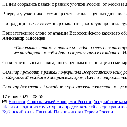
На нем собрались казаки с разных уголков России: от Москвы 
Впереди у участников семинара четыре насыщенных дня, посв
По традиции начался семинар с молитвы, которую прочитал ду
Приветственное слово от атамана Всероссийского казачьего о
Александр Мясоедов
.
«Социально значимые проекты – один из важных инструм
нестандартным подходом и стремлением к созиданию. И
Со вступительным словом, посвященным организации семинара
Семинар проходит в рамках полуфинала Всероссийского конкур
поддержке Молодёжи Хабаровского края, Военно-патриотичес
Семинар для казачьей молодежи организован совместными уси
17 июля 2025 в 08:56
Новости
,
Союз казачьей молодежи России
,
Уссурийское каза
«Казаки – одни из самых ярких представителей среди хранител
Кубанский казак Евгений Паршиков стал Героем России