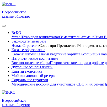
Всероссийское
казачье общество
ВсКО
Устав
Штаб правления
Атаман
Заместители атамана
Гимн 
Законодательная база
Новая Стратегия
Совет при Президенте РФ по делам казач
Казачье образование
Казачьи школы
Казачьи кадетские корпуса
Ассоциация каз
Патриотическое воспитание
Военно-полевые сборы
Патриотические акции и добрые д
Духовные основы жизни
Казачья экономика
Мобилизационный резерв
Социальные гарантии
Методические пособия для участников СВО и их семей
Пр
Всероссийское
казачье общество