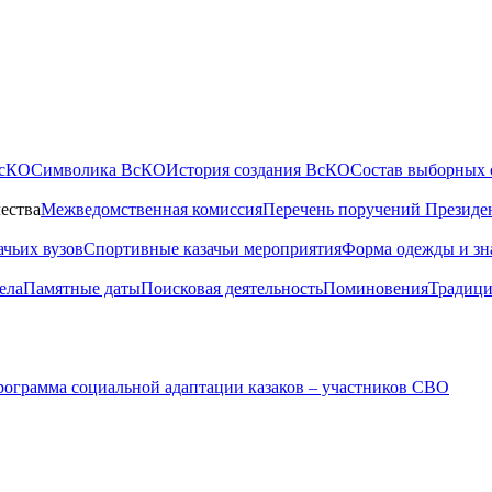
ВсКО
Символика ВсКО
История создания ВсКО
Состав выборных 
ества
Межведомственная комиссия
Перечень поручений Президе
ачьих вузов
Спортивные казачьи мероприятия
Форма одежды и зн
ела
Памятные даты
Поисковая деятельность
Поминовения
Традици
ограмма социальной адаптации казаков – участников СВО