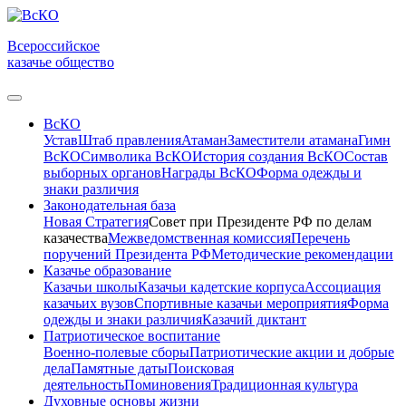
Всероссийское
казачье общество
ВсКО
Устав
Штаб правления
Атаман
Заместители атамана
Гимн
ВсКО
Символика ВсКО
История создания ВсКО
Состав
выборных органов
Награды ВсКО
Форма одежды и
знаки различия
Законодательная база
Новая Стратегия
Совет при Президенте РФ по делам
казачества
Межведомственная комиссия
Перечень
поручений Президента РФ
Методические рекомендации
Казачье образование
Казачьи школы
Казачьи кадетские корпуса
Ассоциация
казачьих вузов
Спортивные казачьи мероприятия
Форма
одежды и знаки различия
Казачий диктант
Патриотическое воспитание
Военно-полевые сборы
Патриотические акции и добрые
дела
Памятные даты
Поисковая
деятельность
Поминовения
Традиционная культура
Духовные основы жизни