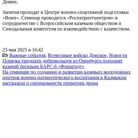
Демин.
Занятия проходят в Центре военно-спортивной подготовки
«Воин». Семинар проводится «Роспатриотцентром» в
сотрудничестве с Всероссийским казачьим обществом и
Синодальным комитетом по взаимодействию с казачеством.
23 мая 2025 в 16:42
Важные события
,
Всевеликое войско Донское
,
Новости
Порядка тридцати добровольцев из Оренбурга пополнят
казачий батальон БАРС-6 «Форштадт»
На семинаре по созданию и развитию казачьих молодежных
центров военно-патриотического воспитания в Калмыкии
рассказали о специальности оператора дрона