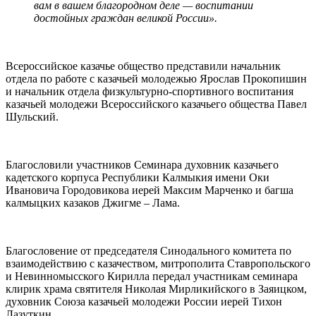
вам в вашем благородном деле — воспитании
достойных граждан великой России».
Всероссийское казачье общество представили начальник
отдела по работе с казачьей молодежью Ярослав Прокопишин
и начальник отдела физкультурно-спортивного воспитания
казачьей молодежи Всероссийского казачьего общества Павел
Шульский.
Благословили участников Семинара духовник казачьего
кадетского корпуса Республики Калмыкия имени Оки
Ивановича Городовикова иерей Максим Марченко и багша
калмыцких казаков Джигме – Лама.
Благословение от председателя Синодального комитета по
взаимодействию с казачеством, митрополита Ставропольского
и Невинномысского Кирилла передал участникам семинара
клирик храма святителя Николая Мирликийского в Заяицком,
духовник Союза казачьей молодежи России иерей Тихон
Лазуткин.