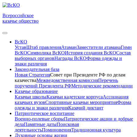
Всероссийское
казачье общество
ВсКО
Устав
Штаб правления
Атаман
Заместители атамана
Гимн
ВсКО
Символика ВсКО
История создания ВсКО
Состав
выборных органов
Награды ВсКО
Форма одежды и
знаки различия
Законодательная база
Новая Стратегия
Совет при Президенте РФ по делам
казачества
Межведомственная комиссия
Перечень
поручений Президента РФ
Методические рекомендации
Казачье образование
Казачьи школы
Казачьи кадетские корпуса
Ассоциация
казачьих вузов
Спортивные казачьи мероприятия
Форма
одежды и знаки различия
Казачий диктант
Патриотическое воспитание
Военно-полевые сборы
Патриотические акции и добрые
дела
Памятные даты
Поисковая
деятельность
Поминовения
Традиционная культура
Духовные основы жизни