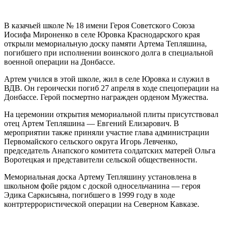
В казачьей школе № 18 имени Героя Советского Союза
Иосифа Мироненко в селе Юровка Краснодарского края
открыли мемориальную доску памяти Артема Тепляшина,
погибшего при исполнении воинского долга в специальной
военной операции на Донбассе.
Артем учился в этой школе, жил в селе Юровка и служил в
ВДВ. Он героически погиб 27 апреля в ходе спецоперации на
Донбассе. Герой посмертно награжден орденом Мужества.
На церемонии открытия мемориальной плиты присутствовал
отец Артем Тепляшина — Евгений Елизарович. В
мероприятии также приняли участие глава администрации
Первомайского сельского округа Игорь Левченко,
председатель Анапского комитета солдатских матерей Ольга
Воротецкая и представители сельской общественности.
Мемориальная доска Артему Тепляшину установлена в
школьном фойе рядом с доской односельчанина — героя
Эдика Саркисьяна, погибшего в 1999 году в ходе
контртеррористической операции на Северном Кавказе.