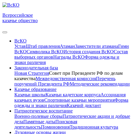
Всероссийское
казачье общество
ВсКО
Устав
Штаб правления
Атаман
Заместители атамана
Гимн
ВсКО
Символика ВсКО
История создания ВсКО
Состав
выборных органов
Награды ВсКО
Форма одежды и
знаки различия
Законодательная база
Новая Стратегия
Совет при Президенте РФ по делам
казачества
Межведомственная комиссия
Перечень
поручений Президента РФ
Методические рекомендации
Казачье образование
Казачьи школы
Казачьи кадетские корпуса
Ассоциация
казачьих вузов
Спортивные казачьи мероприятия
Форма
одежды и знаки различия
Казачий диктант
Патриотическое воспитание
Военно-полевые сборы
Патриотические акции и добрые
дела
Памятные даты
Поисковая
деятельность
Поминовения
Традиционная культура
Духовные основы жизни